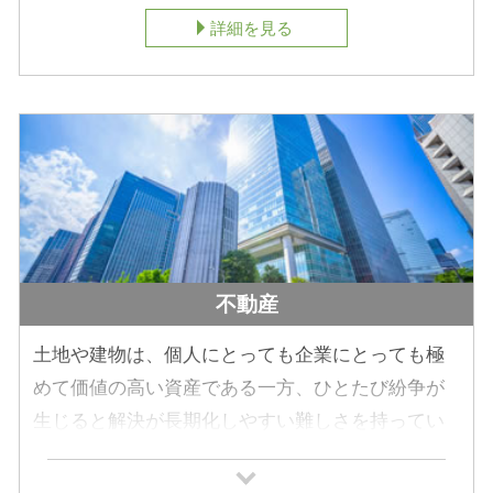
策が重要であり、遺言書の作成等を含め、遺産分
詳細を見る
割対策、納税資金対策、節税対策などを検討して
いきましょう。
相続分野は近年、約４０年ぶりに大幅な法改正が
行われており、さまざまな制度が創設・変更され
ました。配偶者の居住権に関する制度や、預金払
い戻し制度、遺言制度など、多くの方がかかわり
得る法改正であるため、相続対策の内容も法改正
に対応したものが必要です。
不動産
大切な財産を適切に家族に相続させるためにも、
まずは益満法律事務所へご相談ください。
土地や建物は、個人にとっても企業にとっても極
めて価値の高い資産である一方、ひとたび紛争が
生じると解決が長期化しやすい難しさを持ってい
ます。近隣との境界をめぐる些細な不和から、家
賃滞納や立ち退き交渉といった賃貸借のトラブ