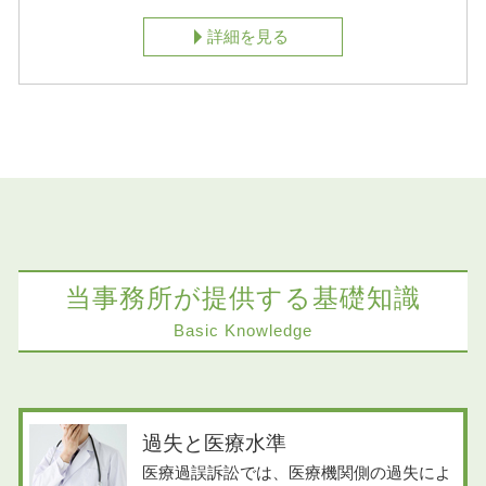
性が叫ばれる今日では、法令（法律、政令、省
詳細を見る
令、条例など）をはじめ、企業倫理、社会規範に
適合した経営戦略を検討していかなければなりま
せん。
個人の分野に目を向けると、相続をはじめ、離婚
事件、労働事件など法律トラブルは身近に存在
し、事案によっては訴訟をはじめとする法的アプ
ローチが必要になることがあります。早い段階で
弁護士に相談することで、事件をより良い形で解
当事務所が提供する基礎知識
決することができます。
Basic Knowledge
一人で問題を抱え込まず、まずは益満法律事務所
までご相談ください。当事務所は、企業及び個人
の方々が抱えているさまざまな問題を迅速・的確
過失と医療水準
に把握し、依頼者様のご意向に沿った解決を目指
医療過誤訴訟では、医療機関側の過失によ