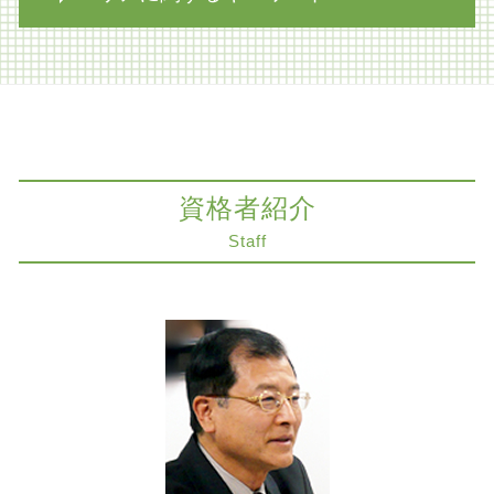
限定承認 費用 弁護士
削除請求 訴訟
限定承認 わかりやすく
医療過誤 延命
相続 不動産
労働問題 長時間労働
法律問題 京都市 弁護士
自筆 遺言
知財紛争 とは
医療過誤 京都市 弁護士
不動産 生前対策
知的財産権 侵害
商取引 神戸市 弁護士
相続放棄 弁護士
医療過誤 弁護士
不動産トラブル 京都市 弁護士
限定承認 弁護士
医療過誤 被害者の会
相続放棄 神戸市 弁護士
遺言書 検認 申立
資格者紹介
医療過誤 歯科
労働問題 奈良市 弁護士
相続 不動産 評価
紛争解決 弁護士
医療過誤訴訟 解決 神戸市 弁護士
Staff
限定承認 弁済 相続人
明け渡し 訴訟
医療過誤 神戸市 弁護士
相続税対策 不動産
家賃 滞納 督促
相続 神戸市 弁護士
遺留分 調停
医療過誤 時効 法律
組織再編 神戸市 弁護士
相続放棄 あとから
インフォームドコンセント とは
交通事故 奈良市 弁護士
相続人 連絡 取れない
組織再編 会社法
生前対策 大阪市 弁護士
相続税対策 生前贈与
知財紛争 相手方
コンプライアンス 大阪市 弁護士
家族信託 認知症
レーシック 手術 失敗
交通事故 神戸市 弁護士
出産 事故
紛争解決 神戸市 弁護士
離婚調停 流れ
医療過誤 大阪市 弁護士