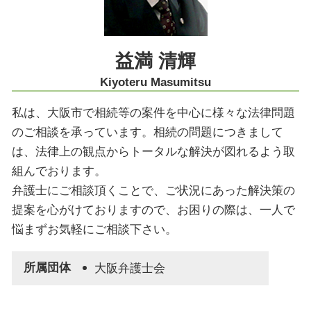
医療過誤 債務不履行
限定承認 神戸市 弁護士
限定承認 大阪市 弁護士
家族信託 神戸市 弁護士
益満 清輝
労働問題 神戸市 弁護士
Kiyoteru Masumitsu
私は、大阪市で相続等の案件を中心に様々な法律問題
のご相談を承っています。相続の問題につきまして
は、法律上の観点からトータルな解決が図れるよう取
組んでおります。
弁護士にご相談頂くことで、ご状況にあった解決策の
提案を心がけておりますので、お困りの際は、一人で
悩まずお気軽にご相談下さい。
所属団体
大阪弁護士会