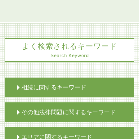
よく検索されるキーワード
Search Keyword
相続に関するキーワード
家族信託 不動産
その他法律問題に関するキーワード
限定承認 あとから
相続 生前対策 相談
限定承認 手続き 流れ
コンプライアンス パワハラ
エリアに関するキーワード