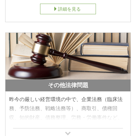
ル、さらには複数人で所有する「共有持分」の処
詳細を見る
分問題まで、その内容は多岐にわたります。不動
産トラブルは、事態が深刻化する前の「的確な現
状把握」と「事前の法的リスク管理」が何より重
要です。
権利関係が複雑に絡み合う不動産の問題だからこ
そ、確かな専門知識に基づくアプローチが必要で
す。大切な資産を守り、次世代へ健全な形で引き
継ぐためにも、まずは益満法律事務所へお気軽に
その他法律問題
ご相談ください。
昨今の厳しい経営環境の中で、企業法務（臨床法
務、予防法務、戦略法務等）、商取引、債権回
収、知的財産、債務整理、労務・労働事件など、
経営をめぐる法律問題で頭を悩ませる経営者も少
なくないでしょう。企業コンプライアンスの重要