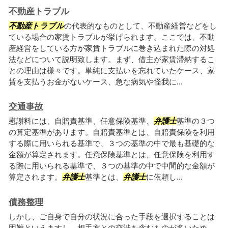
不動産トラブル
不動産トラブル
の代表的なものとして、不動産経営などをし
ている場合の家賃トラブルが挙げられます。ここでは、不動
産経営をしている方が家賃トラブルに巻き込まれた際の対処
法などについて説明致します。まず、借主が家賃滞納するこ
との理由は様々です。単純に支払いを忘れていたケース、家
賃を支払うお金がないケース、急な病気や怪我に...
交通事故
慰謝料には、自賠責基準、任意保険基準、
弁護士
基準の３つ
の算定基準があります。自賠責基準とは、自賠責保険を利用
する際に用いられる基準で、３つの基準の中で最も基礎的な
金額が算定されます。任意保険基準とは、任意保険を利用す
る際に用いられる基準で、３つの基準の中で中間的な金額が
算定されます。
弁護士
基準とは、
弁護士
に依頼し...
債務整理
しかし、ご自身で自分の状況に合った手段を選択することは
困難といえますし、相手方との交渉を含むものが多いため、