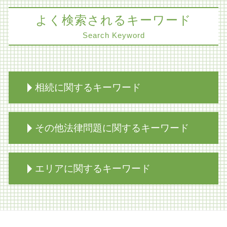
よく検索されるキーワード
Search Keyword
相続に関するキーワード
家族信託 不動産
その他法律問題に関するキーワード
相続放棄 代襲相続
遺留分 分割払い
生前対策 種類
医療過誤 時効 法律
エリアに関するキーワード
家族信託 認知症
離婚調停 流れ
相続 兄弟 不公平
医療過誤 延命
限定承認 弁護士
コーポレートガバナンス 問題点
不動産トラブル 神戸市 弁護士
相続放棄 年金
労働問題 弁護士
労働問題 神戸市 弁護士
相続放棄 期間