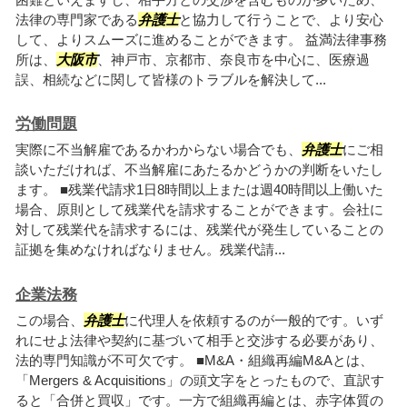
法律の専門家である
弁護士
と協力して行うことで、より安心
して、よりスムーズに進めることができます。 益満法律事務
所は、
大阪市
、神戸市、京都市、奈良市を中心に、医療過
誤、相続などに関して皆様のトラブルを解決して...
労働問題
実際に不当解雇であるかわからない場合でも、
弁護士
にご相
談いただければ、不当解雇にあたるかどうかの判断をいたし
ます。 ■残業代請求1日8時間以上または週40時間以上働いた
場合、原則として残業代を請求することができます。会社に
対して残業代を請求するには、残業代が発生していることの
証拠を集めなければなりません。残業代請...
企業法務
この場合、
弁護士
に代理人を依頼するのが一般的です。いず
れにせよ法律や契約に基づいて相手と交渉する必要があり、
法的専門知識が不可欠です。 ■M&A・組織再編M&Aとは、
「Mergers & Acquisitions」の頭文字をとったもので、直訳す
ると「合併と買収」です。一方で組織再編とは、赤字体質の