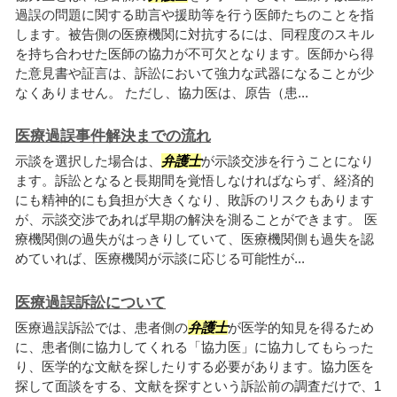
過誤の問題に関する助言や援助等を行う医師たちのことを指
します。被告側の医療機関に対抗するには、同程度のスキル
を持ち合わせた医師の協力が不可欠となります。医師から得
た意見書や証言は、訴訟において強力な武器になることが少
なくありません。 ただし、協力医は、原告（患...
医療過誤事件解決までの流れ
示談を選択した場合は、
弁護士
が示談交渉を行うことになり
ます。訴訟となると長期間を覚悟しなければならず、経済的
にも精神的にも負担が大きくなり、敗訴のリスクもあります
が、示談交渉であれば早期の解決を測ることができます。 医
療機関側の過失がはっきりしていて、医療機関側も過失を認
めていれば、医療機関が示談に応じる可能性が...
医療過誤訴訟について
医療過誤訴訟では、患者側の
弁護士
が医学的知見を得るため
に、患者側に協力してくれる「協力医」に協力してもらった
り、医学的な文献を探したりする必要があります。協力医を
探して面談をする、文献を探すという訴訟前の調査だけで、1