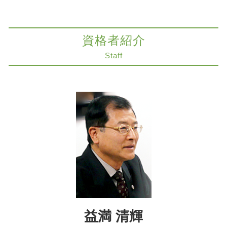
交通事故 後遺障害認定等級
相続 神戸市 弁護士
限定承認 弁済
人身事故 慰謝料
交通事故 奈良市 弁護士
家族信託 弁護士
ツイッター 削除請求 弁護士
不動産トラブル 京都市 弁護士
限定承認 あとから
資格者紹介
医療過誤 時効 債務不履行
労働問題 大阪市
限定承認 不動産
医療過誤 不法行為 債務不履行
限定承認 大阪市 弁護士
Staff
相続税対策 弁護士
医療過誤 死亡
紛争解決 大阪市 弁護士
限定承認 賃貸
医療過誤 高齢者 損害賠償
M&A 大阪市 弁護士
不動産 生前対策
商取引 罰金
知財紛争 神戸市 弁護士
相続放棄必要書類 裁判所
削除請求 訴訟
不動産トラブル 奈良市 弁護士
事業承継 弁護士
医療過誤 冤罪
知財紛争 大阪市 弁護士
遺言書 検認 申立
労働問題 調停
医療過誤 大阪市 弁護士
限定承認 不動産 売却
説明義務 違反
医療過誤 神戸市 弁護士
紛争解決 弁護士
医療過誤訴訟 大阪市 弁護士
知的財産 弁護士
組織再編 神戸市 弁護士
医療過誤 期間
不動産トラブル 大阪市 弁護士
コンプライアンス 大阪市 弁護士
法律問題 京都市 弁護士
益満 清輝
遺産分割協議 大阪市 弁護士