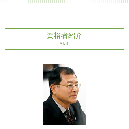
生前対策 神戸市 弁護士
事業承継 弁護士
医療過誤 医療事故
知財紛争 神戸市 弁護士
家族信託 認知症
医療過誤 責任
遺留分侵害額請求 神戸市 弁護士
限定承認 わかりやすく
医療過誤 刑事責任
法律問題 京都市 弁護士
限定承認 弁護士
医療過誤 協力医
法律問題 神戸市 弁護士
相続 家
資格者紹介
知財紛争 相手方
交通事故 大阪市 弁護士
限定承認 不動産
出産 事故
M&A 大阪市 弁護士
Staff
限定承認 費用 弁護士
医療過誤 損害賠償 因果関係
相続 京都市 弁護士
相続放棄 年金
医療過誤 延命
契約法務 神戸市 弁護士
限定承認 弁済
コーポレートガバナンス 問題点
医療過誤 奈良市 弁護士
不動産 生前対策
医療過誤 損害賠償 時効
医療過誤 神戸市 弁護士
相続 不動産
商取引 基本
不動産トラブル 神戸市 弁護士
相続放棄必要書類 裁判所
説明義務 違反
不動産トラブル 京都市 弁護士
遺言書 種類
家賃 滞納 督促
組織再編 大阪市 弁護士
誤診 裁判
事業承継 大阪市 弁護士
インフォームドコンセント とは
限定承認 大阪市 弁護士
医療過誤
削除請求 大阪市 弁護士
商取引 神戸市 弁護士