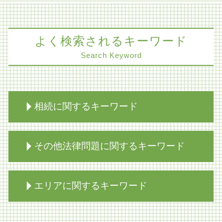
よく検索されるキーワード
Search Keyword
相続に関するキーワード
公正証書遺言 効力
その他法律問題に関するキーワード
相続放棄 代襲相続
家族信託 不動産
限定承認 賃貸
財産分与 相続財産
エリアに関するキーワード
限定承認 注意点
コンプライアンス パワハラ
相続 兄弟 不公平
賃料 不払い 解除
相続 生前対策 相談
医療過誤 弁護士 協力医