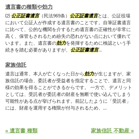
遺言書の種類や効力
⑵
公正証書遺言
（民法969条）
公正証書遺言
とは、公証役場
において公証人が作成する遺言書のことです。自筆証書遺言
に比べて、公的な機関を介するため遺言書の正確性が非常に
高く、保管もされるため紛失の恐れがない点において優れて
います。また、遺言書の
効力
を発揮するために検認という手
続きを踏む必要がありますが、
公正証書遺言
...
家族信託
遺言は通常、本人が亡くなった日から
効力
が生じますが、家
族信託の場合、委託者が受益者を指定することで、遺言と同
様の効果を得ることができるからです。 一方で、デメリット
としては、受託者が委託者の財産を無断で使い込んでしまう
可能性がある点が挙げられます。前記したように「受託者」
には、財産を運用する権限が付与されるため、...
« 遺言書 種類
家族信託 不動産 »