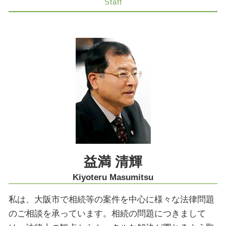
M&A 大阪市 弁護士
Staff
相続放棄 生命保険
コーポレートガバナンス 問題点
相続放棄 大阪市 弁護士
遺留分侵害額請求 時効
労働問題 相談
相続 奈良市 弁護士
限定承認 賠償
誤診 裁判
生前対策 大阪市 弁護士
相続 遺産分割協議書
医療過誤 医療事故
医療過誤訴訟 解決 大阪市 弁護士
相続放棄 代襲相続
知的財産 弁護士
契約法務 大阪市 弁護士
家族信託 認知症
組織再編 会社法
遺留分侵害額請求 大阪市 弁護士
限定承認 費用 弁護士
削除請求 訴訟
医療過誤 大阪市 弁護士
医療過誤 損害賠償 因果関係
労働問題 大阪市
人身事故 慰謝料
相続放棄 神戸市 弁護士
商取引 時効
法律問題 京都市 弁護士
事業承継 神戸市 弁護士
不動産トラブル 大阪市 弁護士
益満 清輝
不動産トラブル 奈良市 弁護士
Kiyoteru Masumitsu
私は、大阪市で相続等の案件を中心に様々な法律問題
のご相談を承っています。相続の問題につきまして