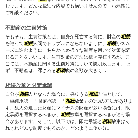
おります。どんな些細な内容でも構いませんので、お気軽に
ご相談ください。
不動産の生前対策
そもそも、生前対策とは、自身が死亡する前に、財産の
相続
を巡って
相続
人間でトラブルにならないように、
相続
がスム
ーズに進むように、あらかじめ様々な制度を用いて対策を講
じることをいいます。生前対策の方法は様々存在するが、こ
こでは、不動産に関する生前対策について説明致します。 ま
ず、不動産は、課される
相続
税の金額が大きく...
相続放棄と限定承認
自分が
相続
人となった場合に、採りうる
相続
方法として、
「単純承認」「限定承認」「
相続
放棄」の3つの方法がありま
す。故人の遺した財産にマイナスの財産が多い場合には、限
定承認を選択するべきか、
相続
放棄を選択するべきか迷う場
合があります。そこで、以下では、限定承認と
相続
放棄はそ
れぞれどんな制度であるのか、どのように使い分...