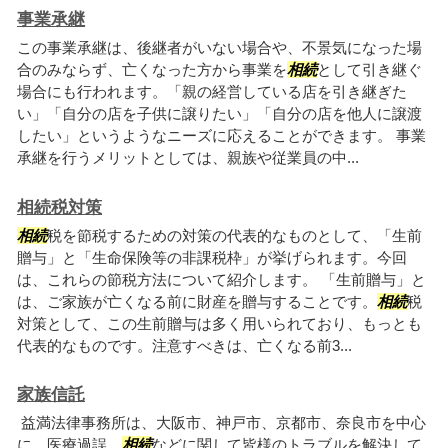
事業承継
この事業承継は、後継者がいない場合や、不景気になった場
合のみならず、亡くなった方から事業を
相続
として引き継ぐ
場合にも行われます。「親の経営している店を引き継ぎた
い」「自分の店を子供に譲りたい」「自分の店を他人に譲渡
したい」というようなニーズに応えることができます。 事業
承継を行うメリットとしては、親族や従業員の中...
相続税対策
相続
税を節税するための対策の代表的なものとして、「生前
贈与」と「生命保険等の非課税枠」が挙げられます。今回
は、これらの節税方法について紹介します。 「生前贈与」と
は、ご家族が亡くなる前に財産を贈与することです。
相続
税
対策として、この生前贈与は多く用いられており、もっとも
代表的なものです。注意すべきは、亡くなる前3...
家族信託
益満法律事務所は、大阪市、神戸市、京都市、奈良市を中心
に、医療過誤、
相続
などに関して皆様のトラブルを解決して