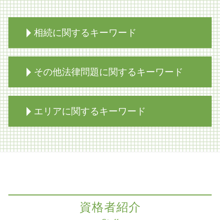
相続に関するキーワード
自筆証書遺言 効力
その他法律問題に関するキーワード
限定承認 手続き
相続放棄 年金
相続 生前対策 相談
医療過誤 損害賠償請求権
エリアに関するキーワード
相続 家
医療過誤 冤罪
限定承認 あとから
レーシック 失敗 失明
不動産 生前対策
医療過誤 裁判
商取引 神戸市 弁護士
相続放棄とは
医療過誤 法的責任
医療過誤訴訟 大阪市 弁護士
遺言書 検認 申立
離婚調停 流れ
家族信託 神戸市 弁護士
家族信託 不動産
組織再編
労働問題 奈良市 弁護士
遺留分 調停
コーポレートガバナンス
M&A 神戸市 弁護士
家族信託 売買
資格者紹介
医療過誤 高齢者 慰謝料
知財紛争 大阪市 弁護士
相続放棄手続き 生前
医療過誤 相談