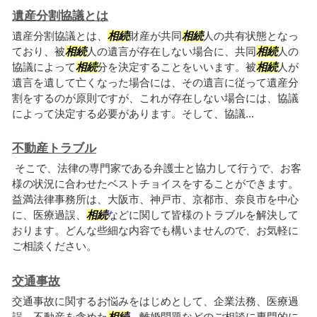
遺産分割協議とは
遺産分割協議とは、
相続
財産が共同
相続
人の共有状態となっ
ており、被
相続
人の遺言が存在しない場合に、共同
相続
人の
協議によって
相続
分を決定することをいいます。被
相続
人が
遺言を遺して亡くなった場合には、その遺言に従って遺産分
割をするのが原則ですが、これが存在しない場合には、協議
によって決定する必要があります。そして、協議...
不動産トラブル
そこで、法律の専門家である弁護士と協力して行うで、お客
様の状況に合わせたベストチョイスをすることができます。
益満法律事務所は、大阪市、神戸市、京都市、奈良市を中心
に、医療過誤、
相続
などに関して皆様のトラブルを解決して
おります。どんな些細な内容でも構いませんので、お気軽に
ご相談ください。
交通事故
交通事故に関するお悩みをはじめとして、企業法務、医療過
誤、不動産を含めた
相続
、離婚問題などのご相談に専門的に