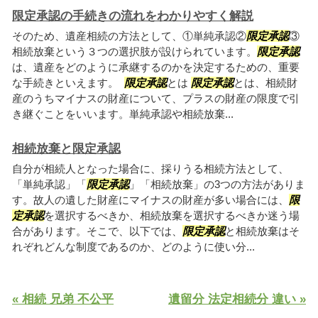
限定承認の手続きの流れをわかりやすく解説
そのため、遺産相続の方法として、①単純承認②
限定承認
③
相続放棄という３つの選択肢が設けられています。
限定承認
は、遺産をどのように承継するのかを決定するための、重要
な手続きといえます。
限定承認
とは
限定承認
とは、相続財
産のうちマイナスの財産について、プラスの財産の限度で引
き継ぐことをいいます。単純承認や相続放棄...
相続放棄と限定承認
自分が相続人となった場合に、採りうる相続方法として、
「単純承認」「
限定承認
」「相続放棄」の3つの方法がありま
す。故人の遺した財産にマイナスの財産が多い場合には、
限
定承認
を選択するべきか、相続放棄を選択するべきか迷う場
合があります。そこで、以下では、
限定承認
と相続放棄はそ
れぞれどんな制度であるのか、どのように使い分...
« 相続 兄弟 不公平
遺留分 法定相続分 違い »