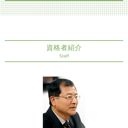
遺留分侵害額請求 時効
商取引
家族信託 不動産
医療過誤 冤罪
家族信託 神戸市 弁護士
遺留分 調停
m&a 弁護士
不動産トラブル 大阪市 弁護士
自筆証書遺言 効力
知的財産 弁護士
相続 神戸市 弁護士
生前対策 弁護士
医療過誤 基準
組織再編 大阪市 弁護士
限定承認 手続き 流れ
医療過誤 相談
相続 大阪市 弁護士
限定承認 注意点
資格者紹介
医療過誤
交通事故 大阪市 弁護士
相続税対策 弁護士
m&a 会社法
医療過誤 奈良市 弁護士
Staff
相続人 連絡 取れない
コンプライアンス パワハラ
遺産分割協議 神戸市 弁護士
限定承認 弁済
レーシック 失敗 失明
法律問題 大阪市 弁護士
生前対策 相続
医療過誤 保険
不動産トラブル 奈良市 弁護士
相続 不動産
医療過誤 補償
労働問題 大阪市
遺言書 検認 申立
カルテ 削除請求
医療過誤 京都市 弁護士
相続放棄
医療過誤 高齢者 損害賠償
コンプライアンス 大阪市 弁護士
相続 遺産分割協議書
医療過誤 責任
相続 京都市 弁護士
建物 明け渡し 強制執行
交通事故 神戸市 弁護士
組織再編 会社法
医療過誤 神戸市 弁護士
商取引 時効
商取引 神戸市 弁護士