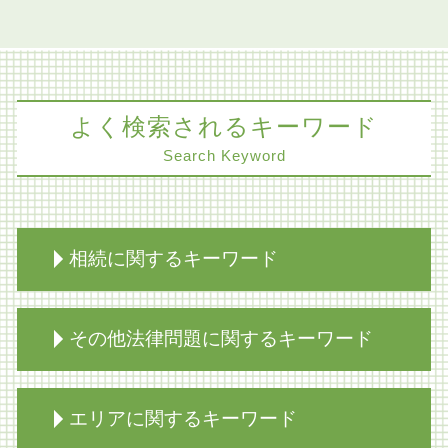
よく検索されるキーワード
Search Keyword
相続に関するキーワード
相続放棄手続き 裁判所
その他法律問題に関するキーワード
事業承継
相続 兄弟 不公平
事業承継 弁護士
コーポレートガバナンス 問題点
エリアに関するキーワード
限定承認 賃貸
商取引 法律