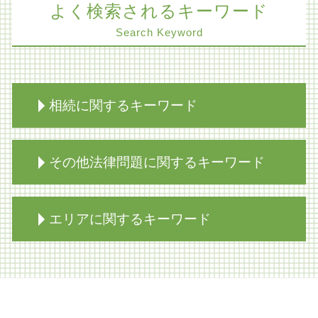
よく検索されるキーワード
Search Keyword
相続に関するキーワード
限定承認 不動産 売却
その他法律問題に関するキーワード
家族信託
相続 遺産分割協議書
遺留分 調停
不動産 トラブル
エリアに関するキーワード
相続放棄 代襲相続
レーシック 失敗 失明
限定承認 費用 弁護士
医療過誤 対応
事業承継 弁護士
医療過誤 相談
紛争解決 大阪市 弁護士
遺留分 法定相続分 違い
医療過誤訴訟とは
遺産分割協議 大阪市 弁護士
生前対策 種類
医療過誤 損害賠償 病院
商取引 大阪市 弁護士