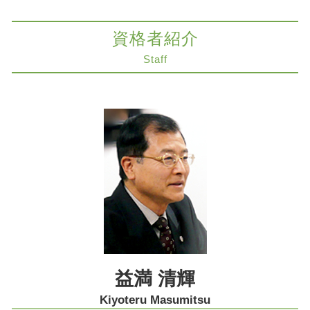
不動産 生前対策
知財紛争 とは
医療過誤 神戸市 弁護士
事業承継
親知らず 抜歯 失敗された
労働問題 神戸市 弁護士
遺言書 検認 申立
資格者紹介
医療過誤 損害賠償額
不動産トラブル 大阪市 弁護士
自筆証書遺言 効力
医療過誤 責任追及
医療過誤訴訟 解決 大阪市 弁護士
Staff
相続放棄 弁護士
不当解雇 とは
相続放棄 大阪市 弁護士
相続放棄とは
医療過誤 故意
交通事故 神戸市 弁護士
家族信託 弁護士
医療過誤 弁護士
組織再編 神戸市 弁護士
相続 兄弟 不公平
契約法務
コンプライアンス 神戸市 弁護士
生前対策 相続
組織再編
医療過誤 奈良市 弁護士
限定承認 賠償
交通事故 慰謝料 算定基準
契約法務 神戸市 弁護士
相続 寄与分
賃料 不払い 解除
法律問題 奈良市 弁護士
インフォームドコンセント とは
医療過誤訴訟 解決 神戸市 弁護士
自己破産 メリット
コンプライアンス 大阪市 弁護士
離婚調停 流れ
組織再編 大阪市 弁護士
商取引 神戸市 弁護士
労働問題 奈良市 弁護士
益満 清輝
生前対策 神戸市 弁護士
Kiyoteru Masumitsu