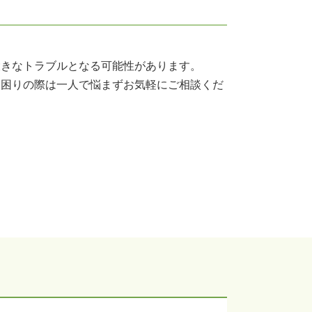
医療過誤訴訟 解決 神戸市 弁護士
削除請求 神戸市 弁護士
生前対策 大阪市 弁護士
契約法務 神戸市 弁護士
大きなトラブルとなる可能性があります。
遺留分侵害額請求 大阪市 弁護士
お困りの際は一人で悩まずお気軽にご相談くだ
知財紛争 神戸市 弁護士
組織再編 神戸市 弁護士
組織再編 大阪市 弁護士