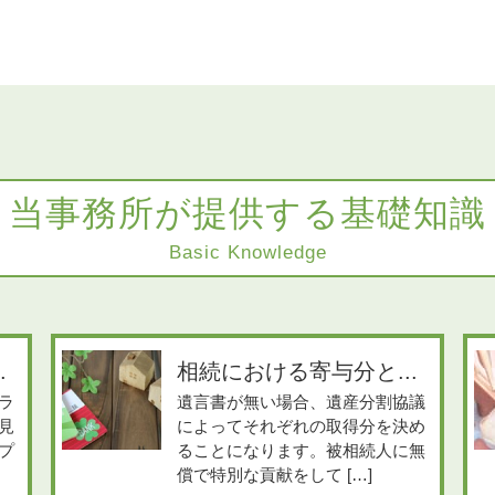
当事務所が提供する基礎知識
Basic Knowledge
.
相続における寄与分と...
ラ
遺言書が無い場合、遺産分割協議
見
によってそれぞれの取得分を決め
プ
ることになります。被相続人に無
償で特別な貢献をして […]