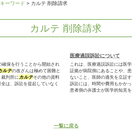
キーワード
>
カルテ 削除請求
カルテ 削除請求
医療過誤訴訟について
の確保を行うことから開始され
これは、医療過誤訴訟には医学
カルテ
の改ざんは極めて困難と
証拠が病院側にあることや、患
、裁判所に
カルテ
その他の資料
ないこと、医師の過失を立証す
保全は、訴訟を提起していなく
訴訟には、時間や費用もかかっ
患者側の弁護士が医学的知見を得
一覧に戻る