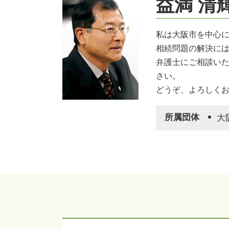
益満 清
限定承認 注意点
限定承認 弁済 相続人
相続放棄手続き 生前
私は大阪市を中心
相続放棄とは
相続問題の解決に
生前対策 種類
弁護士にご相談い
限定承認 弁済
さい。
公正証書遺言 遺留分
どうぞ、よろしく
家族信託 認知症
所属団体
大