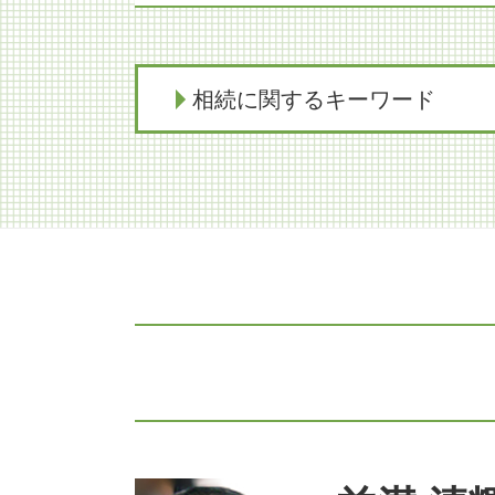
相続に関するキーワード
遺留分 法定相続分 違い
相続 遺産分割協議書
相続 家
限定承認 あとから
限定承認 不動産 売却
相続放棄 あとから
相続税対策 不動産
遺留分 調停
相続放棄手続き 裁判所
限定承認 手続き
家族信託 売買
相続放棄 弁護士