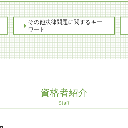
その他法律問題に関するキー
ワード
明け渡し 訴訟
医療過誤 保険
医療水準 過失
商取引 代理
医療過誤 責任追及
医療過誤 補償
組織再編 m&a
資格者紹介
交通事故 損害賠償
Staff
不当解雇 労基署
知的財産権 侵害
財産分与 相続財産
商取引 罰金