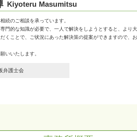
輝
Kiyoteru Masumitsu
医療過誤 損害賠償 病院
レーシック 失敗 失明
医療過誤
に相続のご相談を承っています。
医療過誤 基準
は専門的な知識が必要で、一人で解決をしようとすると、より
特定 商取引 法 起訴
ただくことで、ご状況にあった解決策の提案ができますので、
医療過誤 責任
カルテ 開示 拒否
お願いいたします。
交通事故 逸失利益
阪弁護士会