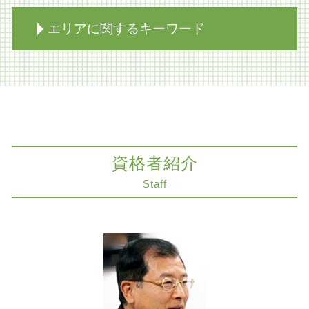
家族信託 不動産
相続 寄与分
コンプライアンスとハラスメント
エリアに関するキーワード
自筆証書遺言 効力
医療過誤 刑事責任
限定承認 手続き 流れ
医療過誤 責任 個人
相続放棄手続き 裁判所
医療過誤 被害者の会
削除請求 神戸市 弁護士
相続放棄 年金
コンプライアンスとは
相続放棄 神戸市 弁護士
相続 遺産分割協議書
コーポレートガバナンス 問題点
遺産分割協議 神戸市 弁護士
相続放棄 生命保険
医療過誤 時効 死亡
不動産トラブル 奈良市 弁護士
限定承認 不動産 売却
医療過誤 裁判
遺留分侵害額請求 大阪市 弁護士
相続放棄 代襲相続
資格者紹介
医療過誤 時効 債務不履行
相続放棄 大阪市 弁護士
限定承認 注意点
病院 転倒事故 損害賠償
遺産分割協議 大阪市 弁護士
Staff
相続人 連絡 取れない
自己破産 デメリット
法律問題 奈良市 弁護士
相続放棄 あとから
残業代 未払い 時効
医療過誤訴訟 解決 神戸市 弁護士
相続放棄
労働問題 調停
コンプライアンス 神戸市 弁護士
事業承継
医療過誤 延命
遺留分侵害額請求 神戸市 弁護士
相続 不動産 評価
出産 事故
知財紛争 神戸市 弁護士
相続税対策 生前贈与
医療過誤 高齢者 損害賠償
交通事故 奈良市 弁護士
相続放棄手続き 生前
組織再編 会社法
不動産トラブル 京都市 弁護士