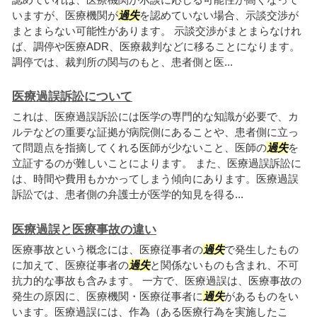
いますが、医療機関が
過失
を認めていない場合、示談交渉が
まとまらない可能性があります。 示談交渉がまとまらなけれ
ば、調停や医療ADR、医療裁判などに移ることになります。
調停では、裁判所の関与のもと、患者側と医...
医療過誤訴訟について
これは、医療過誤訴訟には医学の専門的な知識が必要で、カ
ルテなどの重要な証拠が病院側にあることや、患者側に立っ
て問題点を指摘してくれる医師が少ないこと、医師の
過失
を
立証するのが難しいことによります。 また、医療過誤訴訟に
は、時間や費用もかかってしまう傾向にあります。医療過誤
訴訟では、患者側の弁護士が医学的知見を得る...
医療過誤と医療事故の違い
医療事故という概念には、医療従事者の
過失
で発生したもの
に加えて、医療従事者の
過失
と関係ないものも含まれ、不可
抗力的な事故も含みます。 一方で、医療過誤は、医療事故の
発生の原因に、医療機関・医療従事者に
過失
があるものをい
います。医療過誤には、作為（ある医療行為を実施したこ