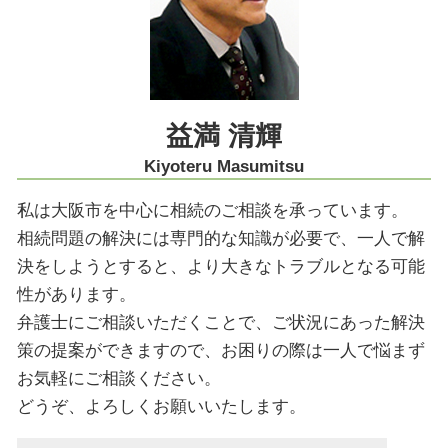
不動産 トラブル
労働問題 大阪市 弁護士
組織再編 m&a 違い
事業承継 大阪市 弁護士
レーシック 失敗 失明
交通事故 神戸市 弁護士
紛争解決 神戸市 弁護士
相続 神戸市 弁護士
益満 清輝
交通事故 京都市 弁護士
Kiyoteru Masumitsu
私は大阪市を中心に相続のご相談を承っています。
相続問題の解決には専門的な知識が必要で、一人で解
決をしようとすると、より大きなトラブルとなる可能
性があります。
弁護士にご相談いただくことで、ご状況にあった解決
策の提案ができますので、お困りの際は一人で悩まず
お気軽にご相談ください。
どうぞ、よろしくお願いいたします。