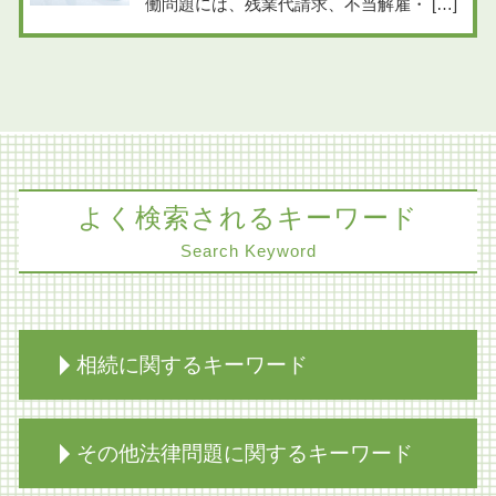
働問題には、残業代請求、不当解雇・ […]
よく検索されるキーワード
Search Keyword
相続に関するキーワード
自筆 遺言
その他法律問題に関するキーワード
家族信託