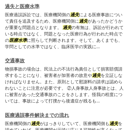
過失と医療水準
医療過誤訴訟では、医療機関側の
過失
による医療事故につい
て責任を追及するため、医療機関側に
過失
があったかどうか
が重要な問題点となります。
過失
の有無は、訴訟が行われて
いる時点ではなく、問題となった医療行為が行われた時点で
の
医療水準
に照らして判断されます。そして、あくまでも、
学問としての水準ではなく、臨床医学の実践に...
交通事故
物損事故の場合は、民法上の不法行為責任として損害賠償請
求することになり、被害者が加害者の故意や
過失
を立証しな
ければなりません。また、原則として慰謝料の請求は認めら
れないことに注意が必要です。 ②人身事故人身事故とは、人
に被害があった交通事故のことをさします。怪我の程度につ
いては、事故によって打撲から後遺症が残るも...
医療過誤事件解決までの流れ
医療機関側の
過失
がはっきりしていて、医療機関側も
過失
を
認めていれば、医療機関が示談に応じる可能性が高くなって