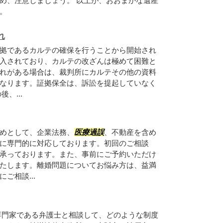
め、注意しましょう。 以上が、おおまかな遺産
。
れ
拠であるカルテの確保を行うことから開始され
入されており、カルテの改ざんは極めて困難と
れがある場合は、裁判所にカルテその他の資料
なります。証拠保全は、訴訟を提起していなく
、...
めとして、企業法務、
医療過誤
、不動産を含め
に専門的に対応しております。初回のご相談
承っております。また、事前にご予約いただけ
たします。離婚問題についてお悩み方は、益満
ご相談...
専門家である弁護士と相談して、どのような制度