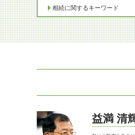
相続に関するキーワード
相続放棄
相続 生前対策 相談
相続 寄与分
限定承認 不動産
公正証書遺言 遺留分
限定承認 わかりやすく
事業承継
家族信託
限定承認 費用 弁護士
相続 遺産分割協議書
相続放棄 期間
限定承認 賃貸
益満 清
事業承継 弁護士
遺留分侵害額請求 時効