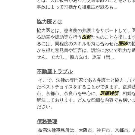
とは、人に被害があった交通事故のことをさし
事故によって打撲から後遺症が残るも...
協力医とは
協力医とは、患者側の弁護士をサポートして、
る助言や援助等を行う
医師
たちのことを指しま
るには、同程度のスキルを持ち合わせた
医師
の
から得た意見書や証言は、訴訟において強力な
せん。 ただし、協力医は、原告（患...
不動産トラブル
そこで、法律の専門家である弁護士と協力して
たベストチョイスをすることができます。益満
市、京都市、奈良市を中心に、
医療過誤
、相続
解決しております。どんな些細な内容でも構い
ださい。
債務整理
益満法律事務所は、大阪市、神戸市、京都市、