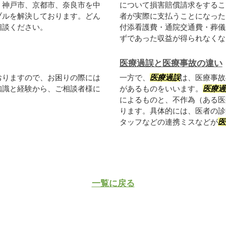
、神戸市、京都市、奈良市を中
について損害賠償請求をするこ
ブルを解決しております。どん
者が実際に支払うことになった
相談ください。
付添看護費・通院交通費・葬儀
ずであった収益が得られなくなっ.
医療過誤と医療事故の違い
おりますので、お困りの際には
一方で、
医療過誤
は、医療事故
知識と経験から、ご相談者様に
があるものをいいます。
医療過
によるものと、不作為（ある医
ります。具体的には、医者の診
タッフなどの連携ミスなどが
医
一覧に戻る