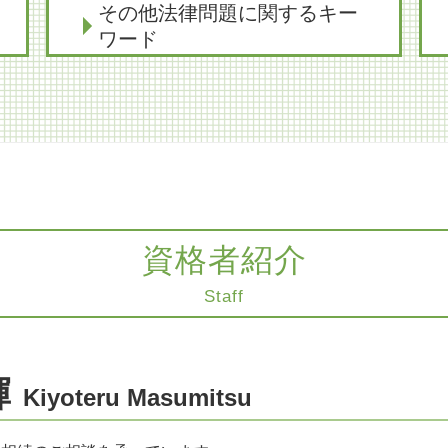
その他法律問題に関するキー
ワード
削除請求 弁護士
不動産 トラブル 弁護士
知的財産 弁護士
離婚調停 流れ
医療過誤 時効 法律
医療過誤 不法行為 債務不履行
レーシック 手術 失敗
資格者紹介
医療過誤 補償
Staff
親知らず 抜歯 失敗された
医療過誤訴訟
コンプライアンス
削除請求 訴訟
輝
Kiyoteru Masumitsu
コンプライアンスとは
協力医 とは