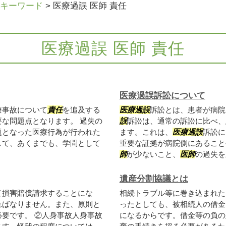
キーワード
>
医療過誤 医師 責任
医療過誤 医師 責任
医療過誤訴訟について
療事故について
責任
を追及する
医療過誤
訴訟とは、患者が病院
な問題点となります。 過失の
誤
訴訟は、通常の訴訟に比べ、
題となった医療行為が行われた
ます。これは、
医療過誤
訴訟に
して、あくまでも、学問として
重要な証拠が病院側にあること
師
が少ないこと、
医師
の過失を立
遺産分割協議とは
て損害賠償請求することにな
相続トラブル等に巻き込まれた
ればなりません。また、原則と
ったとしても、被相続人の借金
要です。 ②人身事故人身事故
になるからです。借金等の負の