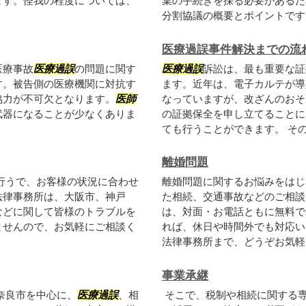
ます。怪我の程度については、
棄の手続きを採る必要があるた
分割協議の概要とポイントです
医療過誤事件解決までの流
医療事故
医療過誤
の問題に関す
医療過誤
訴訟は、最も重要な証
す。被告側の医療機関に対抗す
ます。近年は、電子カルテが導
協力が不可欠となります。
医師
なっていますが、改ざんのおそ
武器になることが少なくありま
の証拠保全を申し立てることに
ても行うことができます。 その後
離婚問題
行うで、お客様の状況に合わせ
離婚問題に関するお悩みをはじ
法律事務所は、大阪市、神戸
た相続、交通事故などのご相談
などに関して皆様のトラブルを
は、対面・お電話ともに無料で
ませんので、お気軽にご相談く
れば、休日や時間外でも対応い
法律事務所まで、どうぞお気軽に
事業承継
奈良市を中心に、
医療過誤
、相
そこで、税制や相続に関する