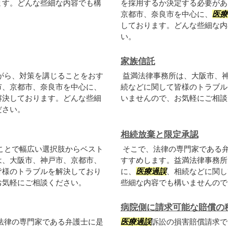
ます。どんな些細な内容でも構
を採用するか決定する必要があ
京都市、奈良市を中心に、
医療
しております。どんな些細な内
い。
家族信託
がら、対策を講じることをおす
益満法律事務所は、大阪市、
市、京都市、奈良市を中心に、
続などに関して皆様のトラブル
解決しております。どんな些細
いませんので、お気軽にご相談
ださい。
相続放棄と限定承認
ことで幅広い選択肢からベスト
そこで、法律の専門家である
は、大阪市、神戸市、京都市、
すすめします。益満法律事務所
皆様のトラブルを解決しており
に、
医療過誤
、相続などに関し
お気軽にご相談ください。
些細な内容でも構いませんので
病院側に請求可能な賠償の
法律の専門家である弁護士に是
医療過誤
訴訟の損害賠償請求で