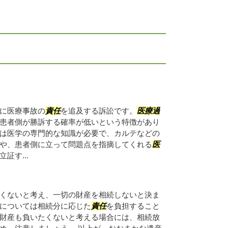
に医療事故の
責任
を追及する訴訟です。
医療過
患者側が勝訴する確率が低いという特徴があり
は医学の専門的な知識が必要で、カルテなどの
や、患者側に立って問題点を指摘してくれる
医
証す...
くないと考え、一切の財産を相続しないと決ま
については相続分に応じた
責任
を負担すること
財産も負いたくないと考える場合には、相続放