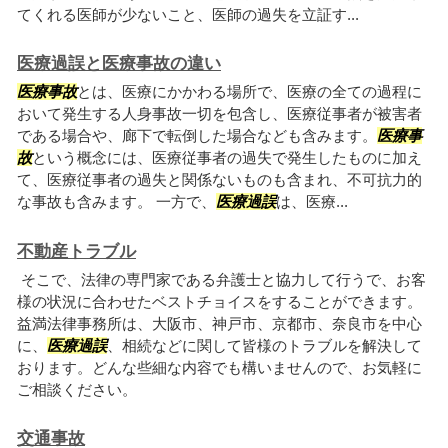
てくれる医師が少ないこと、医師の過失を立証す...
医療過誤と医療事故の違い
医療事故
とは、医療にかかわる場所で、医療の全ての過程に
おいて発生する人身事故一切を包含し、医療従事者が被害者
である場合や、廊下で転倒した場合なども含みます。
医療事
故
という概念には、医療従事者の過失で発生したものに加え
て、医療従事者の過失と関係ないものも含まれ、不可抗力的
な事故も含みます。 一方で、
医療過誤
は、医療...
不動産トラブル
そこで、法律の専門家である弁護士と協力して行うで、お客
様の状況に合わせたベストチョイスをすることができます。
益満法律事務所は、大阪市、神戸市、京都市、奈良市を中心
に、
医療過誤
、相続などに関して皆様のトラブルを解決して
おります。どんな些細な内容でも構いませんので、お気軽に
ご相談ください。
交通事故