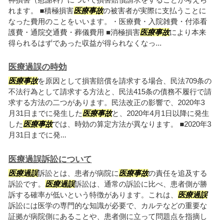
れます。 ■積極損害
医療事故
の被害者が実際に支払うことに
なった費用のことをいいます。・医療費・入院雑費・付添看
護費・通院交通費・葬儀費用 ■消極損害
医療事故
により本来
得られるはずであった収益が得られなくなっ...
医療過誤の時効
医療事故
を原因として損害賠償を請求する場合、民法709条の
不法行為として請求する方法と、民法415条の債務不履行で請
求する方法の二つがあります。民法改正の影響で、2020年3
月31日までに発生した
医療事故
と、2020年4月1日以降に発生
した
医療事故
では、時効の算定方法が異なります。 ■2020年3
月31日までに発...
医療過誤訴訟について
医療過誤
訴訟とは、患者が病院に
医療事故
の責任を追及する
訴訟です。
医療過誤
訴訟は、通常の訴訟に比べ、患者側が勝
訴する確率が低いという特徴があります。これは、
医療過誤
訴訟には医学の専門的な知識が必要で、カルテなどの重要な
証拠が病院側にあることや、患者側に立って問題点を指摘し