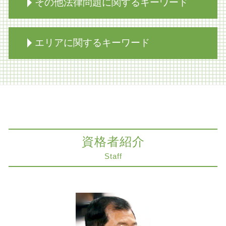
限定承認 弁護士
その他法律問題に関するキーワード
相続 遺産分割協議書
相続 生前対策 相談
遺留分 法定相続分 違い
医療過誤訴訟
エリアに関するキーワード
限定承認 あとから
医療過誤 冤罪
家族信託 認知症
カルテ 削除請求
限定承認 費用 弁護士
出産 事故
生前対策 神戸市 弁護士
相続放棄 あとから
離婚調停 弁護士
不動産トラブル 神戸市 弁護士
公正証書遺言 遺留分
組織再編 m&a 違い
交通事故 京都市 弁護士
事業承継
商取引 時効
相続放棄 大阪市 弁護士
自筆 遺言
カルテ 開示 拒否
不動産トラブル 大阪市 弁護士
相続人 連絡 取れない
資格者紹介
商取引 罰金
組織再編 神戸市 弁護士
相続放棄必要書類 裁判所
医療過誤 死亡
医療過誤訴訟 解決 大阪市 弁護士
Staff
家族信託とは 不動産
知財紛争 とは
労働問題 奈良市 弁護士
相続放棄 代襲相続
削除請求 訴訟
紛争解決 神戸市 弁護士
相続放棄 弁護士
商取引
契約法務 神戸市 弁護士
限定承認 弁済
誤診 裁判
医療過誤訴訟 解決 神戸市 弁護士
相続 家
コンプライアンス
医療過誤 大阪市 弁護士