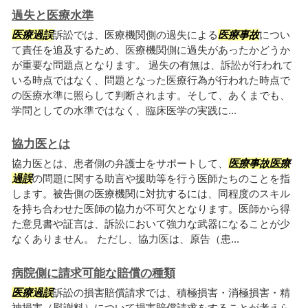
過失と医療水準
医療過誤
訴訟では、医療機関側の過失による
医療事故
につい
て責任を追及するため、医療機関側に過失があったかどうか
が重要な問題点となります。 過失の有無は、訴訟が行われて
いる時点ではなく、問題となった医療行為が行われた時点で
の医療水準に照らして判断されます。そして、あくまでも、
学問としての水準ではなく、臨床医学の実践に...
協力医とは
協力医とは、患者側の弁護士をサポートして、
医療事故
医療
過誤
の問題に関する助言や援助等を行う医師たちのことを指
します。被告側の医療機関に対抗するには、同程度のスキル
を持ち合わせた医師の協力が不可欠となります。医師から得
た意見書や証言は、訴訟において強力な武器になることが少
なくありません。 ただし、協力医は、原告（患...
病院側に請求可能な賠償の種類
医療過誤
訴訟の損害賠償請求では、積極損害・消極損害・精
神損害（慰謝料）について損害賠償請求をすることが考えら