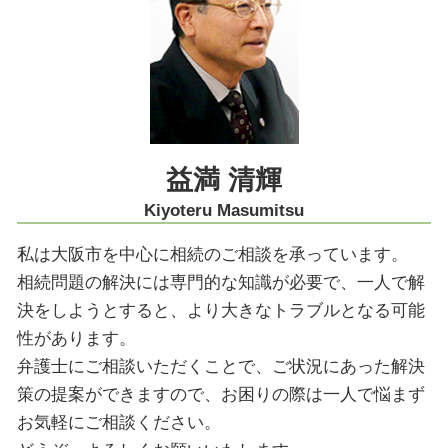
事業承継 弁護士
医療過誤 責任 個人
紛争解決 大阪市 弁護士
限定承認 不動産 売却
医療過誤 医師 責任
労働問題 大阪市
交通事故 後遺障害認定等級
組織再編 大阪市 弁護士
残業代 未払い 時効
M&A 神戸市 弁護士
医療過誤 刑法
労働問題 神戸市 弁護士
限定承認 大阪市 弁護士
削除請求 神戸市 弁護士
益満 清輝
コンプライアンス 大阪市 弁護士
Kiyoteru Masumitsu
私は大阪市を中心に相続のご相談を承っています。
相続問題の解決には専門的な知識が必要で、一人で解
決をしようとすると、より大きなトラブルとなる可能
性があります。
弁護士にご相談いただくことで、ご状況にあった解決
策の提案ができますので、お困りの際は一人で悩まず
お気軽にご相談ください。