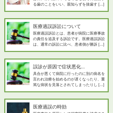
る歯のことをいい、親知らずを抜歯す […]
医療過誤訴訟について
医療過誤訴訟とは、患者が病院に医療事故
の責任を追及する訴訟です。医療過誤訴訟
は、通常の訴訟に比べ、患者側が勝訴 […]
誤診が原因で症状悪化...
具合が悪くて病院に行ったのに別の病名を
言われ治療を始めるのが遅くなったり、重
篤な病状を見落とされてしまったりし […]
医療過誤の時効