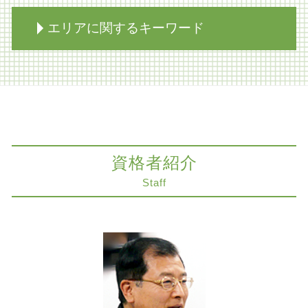
遺留分 分割協議書
相続 寄与分
医療過誤 刑事責任
エリアに関するキーワード
限定承認 賠償
自己破産 デメリット
生前対策 種類
医療過誤 法律事務所
生前対策 相続
賃貸 契約解除
限定承認 大阪市 弁護士
遺言書 検認 申立
削除請求 訴訟
コンプライアンス 大阪市 弁護士
相続放棄とは
医療過誤訴訟とは
不動産トラブル 神戸市 弁護士
家族信託 認知症
医療過誤 弁護士 協力医
相続 大阪市 弁護士
相続放棄 年金
コンプライアンスとハラスメント
コンプライアンス 神戸市 弁護士
家族信託 弁護士
資格者紹介
不動産 トラブル
家族信託 神戸市 弁護士
事業承継 弁護士
商取引 代理
生前対策 大阪市 弁護士
Staff
相続 不動産
協力医 とは
労働問題 大阪市 弁護士
遺留分 法定相続分 違い
知財紛争 とは
医療過誤 大阪市 弁護士
相続 家
コンプライアンス
労働問題 京都市 弁護士
相続放棄
交通事故 慰謝料 算定基準
組織再編 大阪市 弁護士
相続税対策 生前贈与
建物 明け渡し 強制執行
遺留分侵害額請求 神戸市 弁護士
相続 不動産 評価
削除請求 弁護士
法律問題 大阪市 弁護士
相続税対策 不動産
組織再編
労働問題 奈良市 弁護士