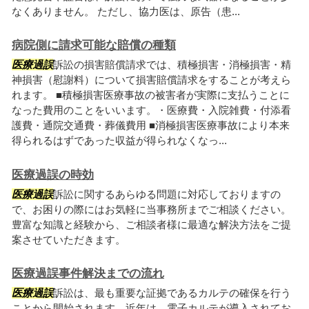
なくありません。 ただし、協力医は、原告（患...
病院側に請求可能な賠償の種類
医療過誤
訴訟の損害賠償請求では、積極損害・消極損害・精
神損害（慰謝料）について損害賠償請求をすることが考えら
れます。 ■積極損害医療事故の被害者が実際に支払うことに
なった費用のことをいいます。・医療費・入院雑費・付添看
護費・通院交通費・葬儀費用 ■消極損害医療事故により本来
得られるはずであった収益が得られなくなっ...
医療過誤の時効
医療過誤
訴訟に関するあらゆる問題に対応しておりますの
で、お困りの際にはお気軽に当事務所までご相談ください。
豊富な知識と経験から、ご相談者様に最適な解決方法をご提
案させていただきます。
医療過誤事件解決までの流れ
医療過誤
訴訟は、最も重要な証拠であるカルテの確保を行う
ことから開始されます。近年は、電子カルテが導入されてお