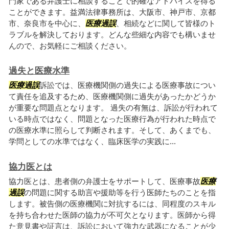
門家である弁護士に相談することで的確なアドバイスを得る
ことができます。益満法律事務所は、大阪市、神戸市、京都
市、奈良市を中心に、
医療過誤
、相続などに関して皆様のト
ラブルを解決しております。どんな些細な内容でも構いませ
んので、お気軽にご相談ください。
過失と医療水準
医療過誤
訴訟では、医療機関側の過失による医療事故につい
て責任を追及するため、医療機関側に過失があったかどうか
が重要な問題点となります。 過失の有無は、訴訟が行われて
いる時点ではなく、問題となった医療行為が行われた時点で
の医療水準に照らして判断されます。そして、あくまでも、
学問としての水準ではなく、臨床医学の実践に...
協力医とは
協力医とは、患者側の弁護士をサポートして、医療事故
医療
過誤
の問題に関する助言や援助等を行う医師たちのことを指
します。被告側の医療機関に対抗するには、同程度のスキル
を持ち合わせた医師の協力が不可欠となります。医師から得
た意見書や証言は、訴訟において強力な武器になることが少