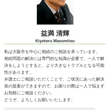
医療過誤 高齢者 慰謝料
M&A 大阪市 弁護士
明け渡し 訴訟
相続放棄 大阪市 弁護士
契約法務 商事法務
限定承認 神戸市 弁護士
遺産分割協議 大阪市 弁護士
相続放棄 神戸市 弁護士
益満 清輝
相続 奈良市 弁護士
Kiyoteru Masumitsu
私は大阪市を中心に相続のご相談を承っています。
相続問題の解決には専門的な知識が必要で、一人で解
決をしようとすると、より大きなトラブルとなる可能
性があります。
弁護士にご相談いただくことで、ご状況にあった解決
策の提案ができますので、お困りの際は一人で悩まず
お気軽にご相談ください。
どうぞ、よろしくお願いいたします。