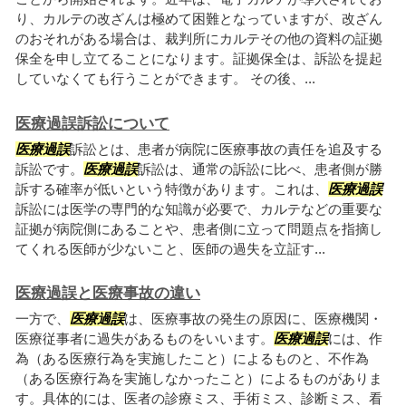
り、カルテの改ざんは極めて困難となっていますが、改ざん
のおそれがある場合は、裁判所にカルテその他の資料の証拠
保全を申し立てることになります。証拠保全は、訴訟を提起
していなくても行うことができます。 その後、...
医療過誤訴訟について
医療過誤
訴訟とは、患者が病院に医療事故の責任を追及する
訴訟です。
医療過誤
訴訟は、通常の訴訟に比べ、患者側が勝
訴する確率が低いという特徴があります。これは、
医療過誤
訴訟には医学の専門的な知識が必要で、カルテなどの重要な
証拠が病院側にあることや、患者側に立って問題点を指摘し
てくれる医師が少ないこと、医師の過失を立証す...
医療過誤と医療事故の違い
一方で、
医療過誤
は、医療事故の発生の原因に、医療機関・
医療従事者に過失があるものをいいます。
医療過誤
には、作
為（ある医療行為を実施したこと）によるものと、不作為
（ある医療行為を実施しなかったこと）によるものがありま
す。具体的には、医者の診療ミス、手術ミス、診断ミス、看