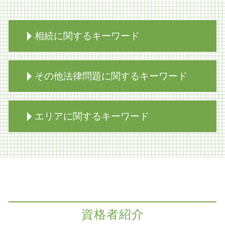
相続に関するキーワード
限定承認 費用 弁護士
その他法律問題に関するキーワード
相続 寄与分
家族信託 売買
家族信託
医療過誤 時効
エリアに関するキーワード
遺留分 調停
商取引 弁護士
相続放棄手続き 生前
離婚調停 弁護士
遺留分 分割協議書
医療過誤 時効 債務不履行
労働問題 奈良市 弁護士
限定承認 手続き 流れ
m&a 会社法
法律問題 神戸市 弁護士
限定承認 弁済 相続人
医療過誤 高齢者 損害賠償
法律問題 奈良市 弁護士
相続放棄 弁護士
医療過誤 歯科
医療過誤 京都市 弁護士
相続放棄必要書類 裁判所
コンプライアンス パワハラ
法律問題 京都市 弁護士
相続 不動産
資格者紹介
コンプライアンスとハラスメント
紛争解決 神戸市 弁護士
相続放棄