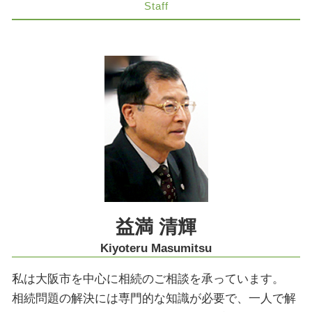
医療過誤 弁護士
家族信託 神戸市 弁護士
Staff
相続人 連絡 取れない
交通事故 損害賠償
相続 神戸市 弁護士
相続放棄手続き 裁判所
知財紛争 相手方
M&A 大阪市 弁護士
相続 兄弟 不公平
医療過誤 不法行為 債務不履行
知財紛争 神戸市 弁護士
遺言書 検認 申立
医療過誤 時効 5年
交通事故 京都市 弁護士
遺留分 分割払い
賃貸 契約解除
M&A 神戸市 弁護士
自筆 遺言
コーポレートガバナンス 問題点
遺留分侵害額請求 大阪市 弁護士
相続 家
医療過誤 損害賠償 慰謝料
組織再編 神戸市 弁護士
建物 明け渡し 強制執行
交通事故 奈良市 弁護士
ツイッター 削除請求 弁護士
遺産分割協議 大阪市 弁護士
医療過誤 高齢者 慰謝料
相続放棄 大阪市 弁護士
医療過誤 神戸市 弁護士
事業承継 神戸市 弁護士
益満 清輝
労働問題 大阪市 弁護士
Kiyoteru Masumitsu
私は大阪市を中心に相続のご相談を承っています。
相続問題の解決には専門的な知識が必要で、一人で解