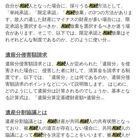
自分が
相続
人となった場合に、採りうる
相続
方法として、
「単純承認」「限定承認」「
相続
放棄」の3つの方法がありま
す。故人の遺した財産にマイナスの財産が多い場合には、限
定承認を選択するべきか、
相続
放棄を選択するべきか迷う場
合があります。そこで、以下では、限定承認と
相続
放棄はそ
れぞれどんな制度であるのか、どのように使い分...
遺留分侵害額請求
遺留分侵害額請求とは、
相続
人が定められた「遺留分」を侵
害された場合に、侵害した者に対して、清算金を請求する制
度です。以下では、「遺留分」とは何であるのか、遺留分侵
害額請求のポイントなどについて説明致します。 はじめに、
どのようにして遺留分は計算されるのでしょうか。基本とな
る計算式は、「遺留分算定基礎財産額×遺留分...
遺産分割協議とは
遺産分割協議とは、
相続
財産が共同
相続
人の共有状態となっ
ており、被
相続
人の遺言が存在しない場合に、共同
相続
人の
協議によって
相続
分を決定することをいいます。被
相続
人が