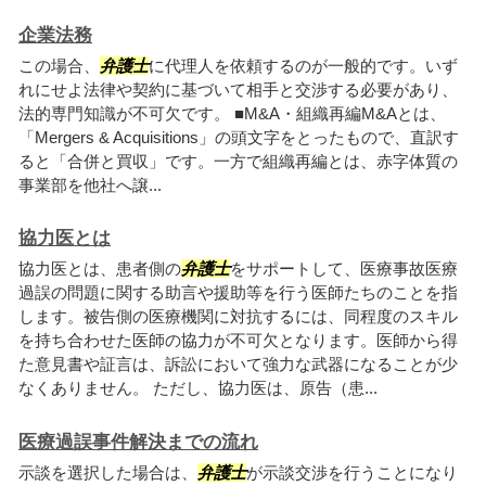
企業法務
この場合、
弁護士
に代理人を依頼するのが一般的です。いず
れにせよ法律や契約に基づいて相手と交渉する必要があり、
法的専門知識が不可欠です。 ■M&A・組織再編M&Aとは、
「Mergers & Acquisitions」の頭文字をとったもので、直訳す
ると「合併と買収」です。一方で組織再編とは、赤字体質の
事業部を他社へ譲...
協力医とは
協力医とは、患者側の
弁護士
をサポートして、医療事故医療
過誤の問題に関する助言や援助等を行う医師たちのことを指
します。被告側の医療機関に対抗するには、同程度のスキル
を持ち合わせた医師の協力が不可欠となります。医師から得
た意見書や証言は、訴訟において強力な武器になることが少
なくありません。 ただし、協力医は、原告（患...
医療過誤事件解決までの流れ
示談を選択した場合は、
弁護士
が示談交渉を行うことになり