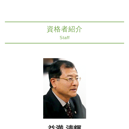
m&a 会社法
生前対策 神戸市 弁護士
遺留分 分割払い
医療過誤 協力医
遺留分侵害額請求 神戸市 弁護士
生前対策とは
レーシック 失敗 どうなる
相続 大阪市 弁護士
限定承認 費用 弁護士
カルテ 開示 拒否
限定承認 神戸市 弁護士
遺留分 調停
資格者紹介
医療過誤 刑事責任
相続放棄 大阪市 弁護士
相続 生前対策 相談
医療過誤 責任
不動産トラブル 奈良市 弁護士
Staff
遺言書 検認 申立
説明義務 違反
生前対策 大阪市 弁護士
相続放棄 年金
医療過誤訴訟
コンプライアンス 神戸市 弁護士
限定承認 不動産 売却
組織再編 会社法
M&A 大阪市 弁護士
相続 不動産
医療過誤 時効
不動産トラブル 京都市 弁護士
不動産 生前対策
医療過誤 高齢者 慰謝料
医療過誤訴訟 解決 神戸市 弁護士
事業承継 弁護士
医療過誤 対応
削除請求 大阪市 弁護士
生前対策 相続
削除請求 弁護士
医療過誤 神戸市 弁護士
ツイッター 削除請求 弁護士
交通事故 京都市 弁護士
医療過誤 時効 法律
相続放棄 神戸市 弁護士
商取引 時効
削除請求 神戸市 弁護士
契約法務 神戸市 弁護士
労働問題 京都市 弁護士
益満 清輝