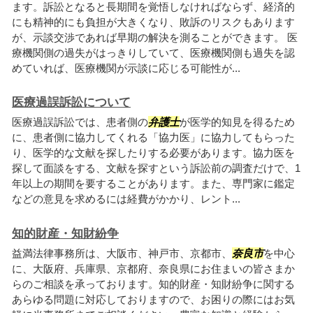
ます。訴訟となると長期間を覚悟しなければならず、経済的
にも精神的にも負担が大きくなり、敗訴のリスクもあります
が、示談交渉であれば早期の解決を測ることができます。 医
療機関側の過失がはっきりしていて、医療機関側も過失を認
めていれば、医療機関が示談に応じる可能性が...
医療過誤訴訟について
医療過誤訴訟では、患者側の
弁護士
が医学的知見を得るため
に、患者側に協力してくれる「協力医」に協力してもらった
り、医学的な文献を探したりする必要があります。協力医を
探して面談をする、文献を探すという訴訟前の調査だけで、1
年以上の期間を要することがあります。また、専門家に鑑定
などの意見を求めるには経費がかかり、レント...
知的財産・知財紛争
益満法律事務所は、大阪市、神戸市、京都市、
奈良市
を中心
に、大阪府、兵庫県、京都府、奈良県にお住まいの皆さまか
らのご相談を承っております。知的財産・知財紛争に関する
あらゆる問題に対応しておりますので、お困りの際にはお気