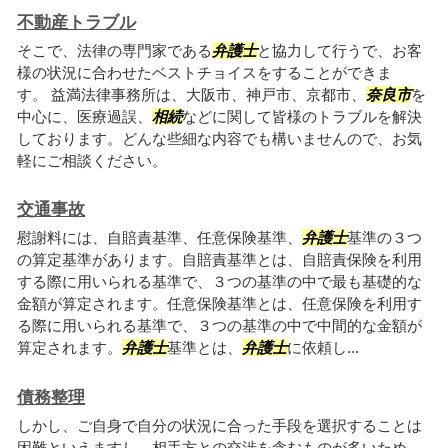
不動産トラブル
そこで、法律の専門家である
弁護士
と協力して行うで、お客
様の状況に合わせたベストチョイスをすることができま
す。 益満法律事務所は、大阪市、神戸市、京都市、
奈良市
を
中心に、医療過誤、
相続
などに関して皆様のトラブルを解決
しております。どんな些細な内容でも構いませんので、お気
軽にご相談ください。
交通事故
慰謝料には、自賠責基準、任意保険基準、
弁護士
基準の３つ
の算定基準があります。自賠責基準とは、自賠責保険を利用
する際に用いられる基準で、３つの基準の中で最も基礎的な
金額が算定されます。任意保険基準とは、任意保険を利用す
る際に用いられる基準で、３つの基準の中で中間的な金額が
算定されます。
弁護士
基準とは、
弁護士
に依頼し...
債務整理
しかし、ご自身で自分の状況に合った手段を選択することは
困難といえますし、相手方との交渉を含むものが多いため、