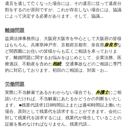
遺言を遺して亡くなった場合には、その遺言に従って遺産分
割をするのが原則ですが、これが存在しない場合には、協議
によって決定する必要があります。そして、協議...
離婚問題
益満法律事務所は、大阪府大阪市を中心として大阪府の皆様
はもちろん、兵庫県神戸市、京都府京都市、奈良県
奈良市
な
ど関西圏にお住いの皆様からも広くご相談を承っておりま
す。離婚問題に関するお悩みをはじめとして、企業法務、医
療過誤、不動産を含めた
相続
、交通事故などのご相談に専門
的に対応しております。初回のご相談は、対面・お...
労働問題
実際に不当解雇であるかわからない場合でも、
弁護士
にご相
談いただければ、不当解雇にあたるかどうかの判断をいたし
ます。 ■残業代請求1日8時間以上または週40時間以上働いた
場合、原則として残業代を請求することができます。会社に
対して残業代を請求するには、残業代が発生していることの
証拠を集めなければなりません。残業代請...