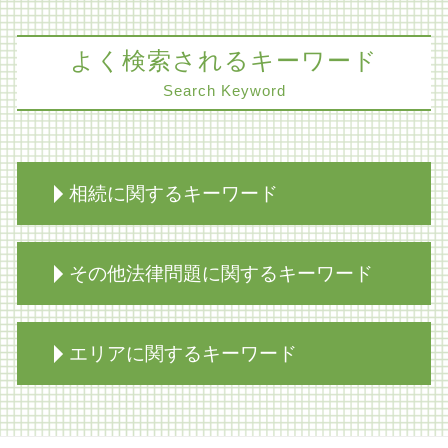
よく検索されるキーワード
Search Keyword
相続に関するキーワード
限定承認 あとから
その他法律問題に関するキーワード
生前対策 弁護士
相続放棄 生命保険
相続放棄手続き 生前
交通事故 損害賠償
エリアに関するキーワード
限定承認 弁済
コンプライアンス パワハラ
事業承継
m&a 弁護士
生前対策 種類
コンプライアンス
医療過誤訴訟 解決 大阪市 弁護士
相続人 連絡 取れない