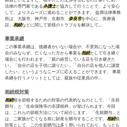
法律の専門家である
弁護士
と協力して行うことで、より安心
して、よりスムーズに進めることができます。 益満法律事務
所は、大阪市、神戸市、京都市、
奈良市
を中心に、医療過
誤、
相続
などに関して皆様のトラブルを解決して...
事業承継
この事業承継は、後継者がいない場合や、不景気になった場
合のみならず、亡くなった方から事業を
相続
として引き継ぐ
場合にも行われます。「親の経営している店を引き継ぎた
い」「自分の店を子供に譲りたい」「自分の店を他人に譲渡
したい」というようなニーズに応えることができます。 事業
承継を行うメリットとしては、親族や従業員の中...
相続税対策
相続
税を節税するための対策の代表的なものとして、「生前
贈与」と「生命保険等の非課税枠」が挙げられます。今回
は、これらの節税方法について紹介します。 「生前贈与」と
は、ご家族が亡くなる前に財産を贈与することです。
相続
税
対策として、この生前贈与は多く用いられており、もっとも