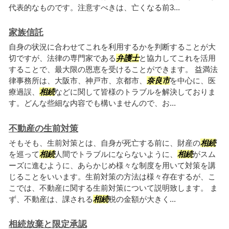
代表的なものです。注意すべきは、亡くなる前3...
家族信託
自身の状況に合わせてこれを利用するかを判断することが大
切ですが、法律の専門家である
弁護士
と協力してこれを活用
することで、最大限の恩恵を受けることができます。 益満法
律事務所は、大阪市、神戸市、京都市、
奈良市
を中心に、医
療過誤、
相続
などに関して皆様のトラブルを解決しておりま
す。どんな些細な内容でも構いませんので、お...
不動産の生前対策
そもそも、生前対策とは、自身が死亡する前に、財産の
相続
を巡って
相続
人間でトラブルにならないように、
相続
がスム
ーズに進むように、あらかじめ様々な制度を用いて対策を講
じることをいいます。生前対策の方法は様々存在するが、こ
こでは、不動産に関する生前対策について説明致します。 ま
ず、不動産は、課される
相続
税の金額が大きく...
相続放棄と限定承認