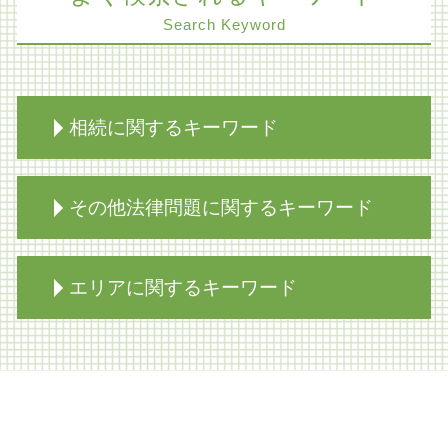
Search Keyword
相続に関するキーワード
家族信託 認知症
その他法律問題に関するキーワード
相続 不動産
相続 寄与分
自筆証書遺言 効力
契約法務
エリアに関するキーワード
相続放棄 期間
商取引 弁護士
相続放棄手続き 裁判所
労働問題 調停
公正証書遺言 遺留分
削除請求 弁護士
遺産分割協議 神戸市 弁護士
事業承継 弁護士
明け渡し 訴訟
交通事故 神戸市 弁護士
遺留分 分割払い
組織再編 m&a 違い
知財紛争 大阪市 弁護士
家族信託
商取引 時効
交通事故 大阪市 弁護士