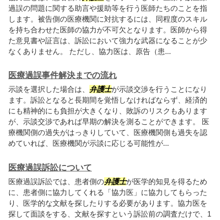
過誤の問題に関する助言や援助等を行う医師たちのことを指
します。被告側の医療機関に対抗するには、同程度のスキル
を持ち合わせた医師の協力が不可欠となります。医師から得
た意見書や証言は、訴訟において強力な武器になることが少
なくありません。 ただし、協力医は、原告（患...
医療過誤事件解決までの流れ
示談を選択した場合は、
弁護士
が示談交渉を行うことになり
ます。訴訟となると長期間を覚悟しなければならず、経済的
にも精神的にも負担が大きくなり、敗訴のリスクもあります
が、示談交渉であれば早期の解決を測ることができます。 医
療機関側の過失がはっきりしていて、医療機関側も過失を認
めていれば、医療機関が示談に応じる可能性が...
医療過誤訴訟について
医療過誤訴訟では、患者側の
弁護士
が医学的知見を得るため
に、患者側に協力してくれる「協力医」に協力してもらった
り、医学的な文献を探したりする必要があります。協力医を
探して面談をする、文献を探すという訴訟前の調査だけで、1