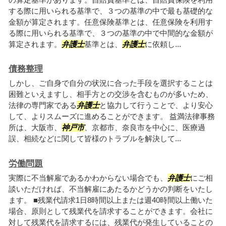
する際に用いられる基準で、３つの基準の中で最も基礎的な
金額が算定されます。任意保険基準とは、任意保険を利用す
る際に用いられる基準で、３つの基準の中で中間的な金額が
算定されます。
弁護士
基準とは、
弁護士
に依頼し...
債務整理
しかし、ご自身で自分の状況に合った手段を選択することは
困難といえますし、相手方との交渉を含むものが多いため、
法律の専門家である
弁護士
と協力して行うことで、より安心
して、よりスムーズに進めることができます。 益満法律事務
所は、大阪市、
神戸市
、京都市、奈良市を中心に、医療過
誤、相続などに関して皆様のトラブルを解決して...
労働問題
実際に不当解雇であるかわからない場合でも、
弁護士
にご相
談いただければ、不当解雇にあたるかどうかの判断をいたし
ます。 ■残業代請求1日8時間以上または週40時間以上働いた
場合、原則として残業代を請求することができます。会社に
対して残業代を請求するには、残業代が発生していることの