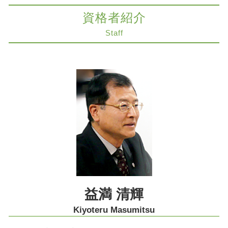
相続 家
医療過誤 高齢者 損害賠償
交通事故 奈良市 弁護士
限定承認 注意点
資格者紹介
医療過誤 損害賠償額
遺留分侵害額請求 大阪市 弁護士
公正証書遺言 効力
紛争解決 弁護士
法律問題 神戸市 弁護士
Staff
生前対策 種類
労働問題 弁護士 パワハラ
労働問題 神戸市 弁護士
相続税対策 生前贈与
不動産 トラブル 弁護士
医療過誤 奈良市 弁護士
生前対策とは
インフォームドコンセント とは
労働問題 大阪市 弁護士
限定承認 弁済
医療過誤 出産
遺留分侵害額請求 神戸市 弁護士
限定承認 賃貸
労働問題 弁護士
削除請求 大阪市 弁護士
相続税対策 不動産
賃貸 契約解除
不動産トラブル 大阪市 弁護士
家族信託 売買
コンプライアンス パワハラ
不動産トラブル 神戸市 弁護士
医療過誤 責任 個人
契約法務 大阪市 弁護士
人身事故 慰謝料
限定承認 神戸市 弁護士
医療過誤 医師 責任
医療過誤 大阪市 弁護士
生前対策 神戸市 弁護士
紛争解決 神戸市 弁護士
益満 清輝
商取引 大阪市 弁護士
Kiyoteru Masumitsu