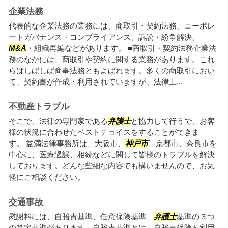
企業法務
代表的な企業法務の業務には、商取引・契約法務、コーポレ
ートガバナンス・コンプライアンス、訴訟・紛争解決、
M&A
・組織再編などがあります。 ■商取引・契約法務企業法
務のなかには、商取引や契約に関する業務があります。これ
らはしばしば商事法務ともよばれます。多くの商取引におい
て、契約書が作成・利用されていますが、法律上...
不動産トラブル
そこで、法律の専門家である
弁護士
と協力して行うで、お客
様の状況に合わせたベストチョイスをすることができま
す。 益満法律事務所は、大阪市、
神戸市
、京都市、奈良市を
中心に、医療過誤、相続などに関して皆様のトラブルを解決
しております。どんな些細な内容でも構いませんので、お気
軽にご相談ください。
交通事故
慰謝料には、自賠責基準、任意保険基準、
弁護士
基準の３つ
の算定基準があります。自賠責基準とは、自賠責保険を利用