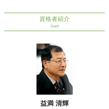
コンプライアンスとは
遺留分侵害額請求 大阪市 弁護士
事業承継
病院 転倒事故 損害賠償
M&A 大阪市 弁護士
相続税対策 弁護士
医療過誤 時効 債務不履行
交通事故 京都市 弁護士
相続放棄とは
資格者紹介
コンプライアンス
不動産トラブル 神戸市 弁護士
相続 生前対策 相談
明け渡し 訴訟
不動産トラブル 京都市 弁護士
Staff
遺留分 分割払い
医療過誤 損害賠償 時効
商取引 大阪市 弁護士
相続税対策 生前贈与
レーシック 失敗 どうなる
相続放棄 大阪市 弁護士
相続税対策 不動産
不動産 トラブル
不動産トラブル 大阪市 弁護士
限定承認 わかりやすく
医療過誤訴訟
遺産分割協議 神戸市 弁護士
相続人 連絡 取れない
医療過誤
医療過誤訴訟 解決 神戸市 弁護士
限定承認 注意点
説明義務 違反
相続 京都市 弁護士
限定承認 賃貸
賃料 不払い 解除
事業承継 神戸市 弁護士
医療過誤 保険
コンプライアンス 神戸市 弁護士
コンプライアンス 弁護士
法律問題 奈良市 弁護士
組織再編 m&a
法律問題 神戸市 弁護士
遺産分割協議 大阪市 弁護士
医療過誤 奈良市 弁護士
益満 清輝
医療過誤 京都市 弁護士