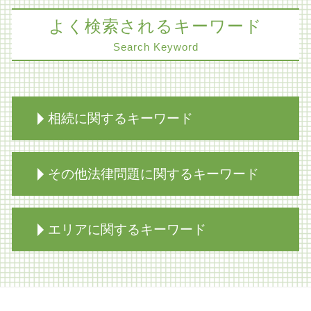
よく検索されるキーワード
Search Keyword
相続に関するキーワード
遺留分侵害額請求 時効
その他法律問題に関するキーワード
相続放棄 代襲相続
限定承認 弁済 相続人
家族信託 弁護士
レーシック 手術 失敗
エリアに関するキーワード
不動産 生前対策
家賃 滞納 督促
限定承認 弁済
医療過誤 延命
相続 不動産
医療過誤 協力医
削除請求 神戸市 弁護士
家族信託とは 不動産
紛争解決 弁護士
生前対策 神戸市 弁護士
相続放棄 あとから