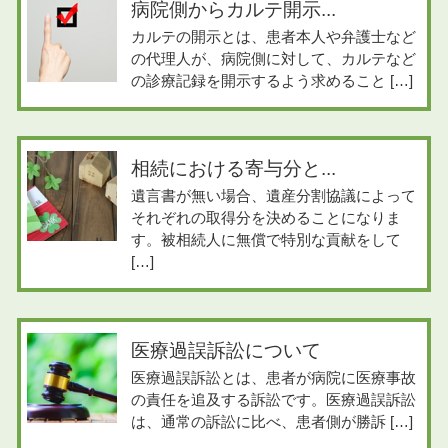
病院側からカルテ開示...
カルテの開示とは、患者本人や弁護士など
の代理人が、病院側に対して、カルテなど
の診療記録を開示するよう求めること […]
相続における寄与分と...
遺言書が無い場合、遺産分割協議によって
それぞれの取得分を決めることになりま
す。被相続人に無償で特別な貢献をして
[…]
医療過誤訴訟について
医療過誤訴訟とは、患者が病院に医療事故
の責任を追及する訴訟です。医療過誤訴訟
は、通常の訴訟に比べ、患者側が勝訴 […]