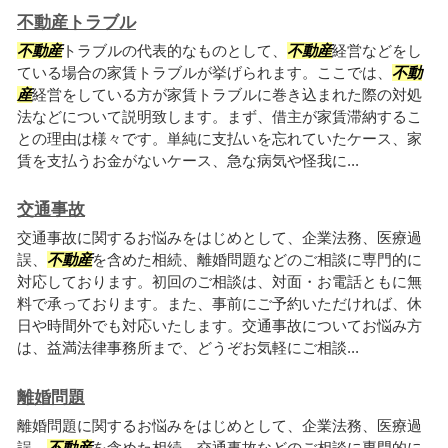
不動産トラブル
不動産
トラブルの代表的なものとして、
不動産
経営などをし
ている場合の家賃トラブルが挙げられます。ここでは、
不動
産
経営をしている方が家賃トラブルに巻き込まれた際の対処
法などについて説明致します。まず、借主が家賃滞納するこ
との理由は様々です。単純に支払いを忘れていたケース、家
賃を支払うお金がないケース、急な病気や怪我に...
交通事故
交通事故に関するお悩みをはじめとして、企業法務、医療過
誤、
不動産
を含めた相続、離婚問題などのご相談に専門的に
対応しております。初回のご相談は、対面・お電話ともに無
料で承っております。また、事前にご予約いただければ、休
日や時間外でも対応いたします。交通事故についてお悩み方
は、益満法律事務所まで、どうぞお気軽にご相談...
離婚問題
離婚問題に関するお悩みをはじめとして、企業法務、医療過
誤、
不動産
を含めた相続、交通事故などのご相談に専門的に