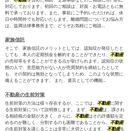
対応しております。初回のご相談は、対面・お電話ともに無
料で承っております。また、事前にご予約いただければ、休
日や時間外でも対応いたします。離婚問題についてお悩み方
は、益満法律事務所まで、どうぞお気軽にご相談...
家族信託
そこで、家族信託のメリットとしては、認知症が発症したと
しても、本人の定期預金を解約することができたり、
不動産
の売却等をすることができる点が挙げられます。認知症の状
態の人で、意思能力がない人が売買契約を締結したとして
も、その契約は無効となってしまうため、このような状態に
備えることができます。 また、遺言としての機能...
不動産の生前対策
生前対策の方法は様々存在するが、ここでは、
不動産
に関す
る生前対策について説明致します。 まず、
不動産
は、課され
る相続税の金額が大きく、さらに、
不動産
はその評価額を定
めるのが難しく、分割するのも困難であることから、
不動産
の生前対策を講じることは非常に大切といえます。
不動産
を