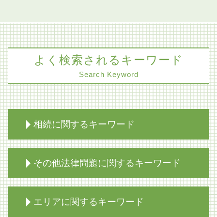
よく検索されるキーワード
Search Keyword
相続に関するキーワード
限定承認 注意点
その他法律問題に関するキーワード
家族信託 認知症
相続放棄必要書類 裁判所
相続 不動産
不当解雇 労基署
エリアに関するキーワード
相続 不動産 評価
商取引