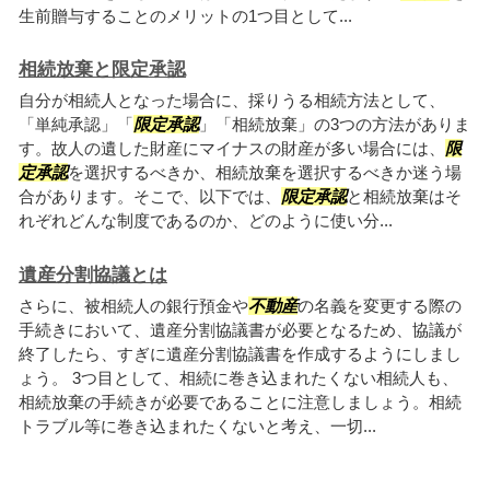
生前贈与することのメリットの1つ目として...
相続放棄と限定承認
自分が相続人となった場合に、採りうる相続方法として、
「単純承認」「
限定承認
」「相続放棄」の3つの方法がありま
す。故人の遺した財産にマイナスの財産が多い場合には、
限
定承認
を選択するべきか、相続放棄を選択するべきか迷う場
合があります。そこで、以下では、
限定承認
と相続放棄はそ
れぞれどんな制度であるのか、どのように使い分...
遺産分割協議とは
さらに、被相続人の銀行預金や
不動産
の名義を変更する際の
手続きにおいて、遺産分割協議書が必要となるため、協議が
終了したら、すぎに遺産分割協議書を作成するようにしまし
ょう。 3つ目として、相続に巻き込まれたくない相続人も、
相続放棄の手続きが必要であることに注意しましょう。相続
トラブル等に巻き込まれたくないと考え、一切...