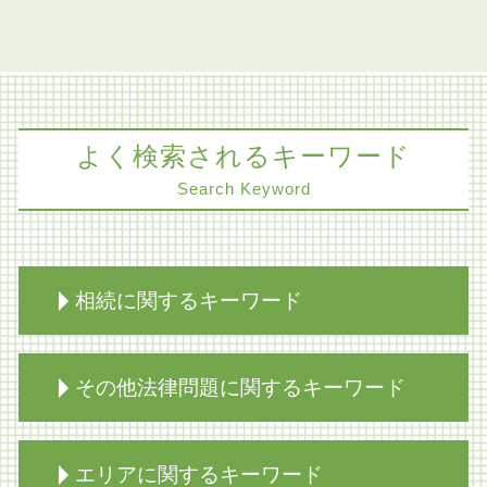
よく検索されるキーワード
Search Keyword
相続に関するキーワード
不動産 生前対策
その他法律問題に関するキーワード
相続 家
相続放棄必要書類 裁判所
相続 不動産 評価
医療過誤 冤罪
エリアに関するキーワード