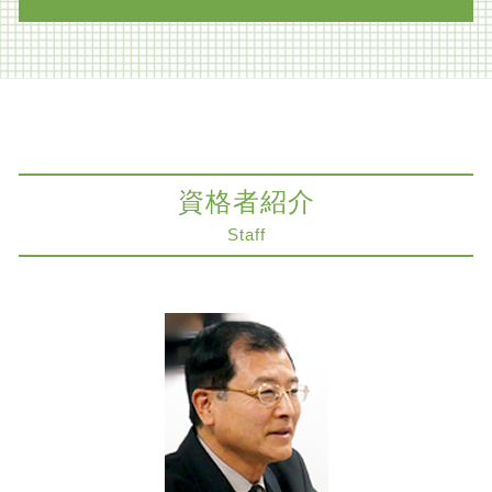
事業承継
医療過誤訴訟とは
相続 不動産
医療過誤 被害者の会
自筆 遺言
医療過誤 対応
コンプライアンス 神戸市 弁護士
限定承認 わかりやすく
医療過誤 損害賠償 慰謝料
遺産分割協議 大阪市 弁護士
相続人 連絡 取れない
人身事故 慰謝料
遺産分割協議 神戸市 弁護士
事業承継 弁護士
医療過誤 時効 死亡
不動産トラブル 京都市 弁護士
相続放棄 弁護士
医療過誤 弁護士 協力医
法律問題 神戸市 弁護士
遺言書 検認 申立
資格者紹介
労働問題 調停
削除請求 大阪市 弁護士
遺留分 法定相続分 違い
医療過誤 時効 債務不履行
知財紛争 神戸市 弁護士
Staff
家族信託 認知症
削除請求 弁護士
労働問題 大阪市
相続 寄与分
家賃 滞納 督促
相続 奈良市 弁護士
限定承認 あとから
商取引 弁護士
組織再編 大阪市 弁護士
生前対策 種類
商取引
医療過誤訴訟 解決 大阪市 弁護士
遺言書 種類
医療過誤 被害者
契約法務 神戸市 弁護士
相続 兄弟 不公平
インフォームドコンセント とは
医療過誤 大阪市 弁護士
家族信託 弁護士
商取引 時効
契約法務 大阪市 弁護士
医療過誤 補償
法律問題 奈良市 弁護士
医療過誤 債務不履行
医療過誤訴訟 解決 神戸市 弁護士