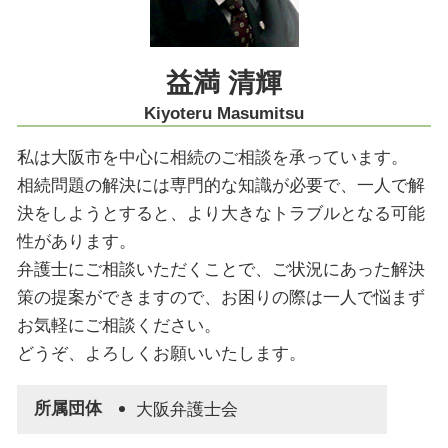
明け渡し 訴訟
組織再編 神戸市 弁護士
医療過誤 神戸市 弁護士
知財紛争 大阪市 弁護士
益満 清輝
法律問題 大阪市 弁護士
Kiyoteru Masumitsu
私は大阪市を中心に相続のご相談を承っています。
相続問題の解決には専門的な知識が必要で、一人で解
決をしようとすると、より大きなトラブルとなる可能
性があります。
弁護士にご相談いただくことで、ご状況にあった解決
策の提案ができますので、お困りの際は一人で悩まず
お気軽にご相談ください。
どうぞ、よろしくお願いいたします。
所属団体
大阪弁護士会