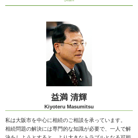
相続 不動産 評価
削除請求 訴訟
コンプライアンス 神戸市 弁護士
相続放棄手続き 生前
コンプライアンス 弁護士
労働問題 大阪市 弁護士
相続放棄とは
コンプライアンスとは
不動産トラブル 京都市 弁護士
家族信託 売買
医療過誤 責任 個人
組織再編 神戸市 弁護士
限定承認 注意点
商取引
削除請求 神戸市 弁護士
相続放棄 期間
コンプライアンス パワハラ
不動産トラブル 奈良市 弁護士
限定承認 わかりやすく
建物 明け渡し 強制執行
事業承継 大阪市 弁護士
医療過誤 延命
遺留分侵害額請求 大阪市 弁護士
医療過誤 死亡
医療過誤訴訟 解決 大阪市 弁護士
協力医 とは
法律問題 神戸市 弁護士
事業承継 神戸市 弁護士
医療過誤 京都市 弁護士
益満 清輝
遺産分割協議 神戸市 弁護士
Kiyoteru Masumitsu
私は大阪市を中心に相続のご相談を承っています。
相続問題の解決には専門的な知識が必要で、一人で解
決をしようとすると、より大きなトラブルとなる可能