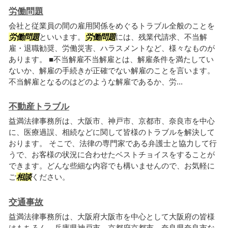
労働問題
会社と従業員の間の雇用関係をめぐるトラブル全般のことを
労働問題
といいます。
労働問題
には、残業代請求、不当解
雇・退職勧奨、労働災害、ハラスメントなど、様々なものが
あります。 ■不当解雇不当解雇とは、解雇条件を満たしてい
ないか、解雇の手続きが正確でない解雇のことを言います。
不当解雇となるのはどのような解雇であるか、労...
不動産トラブル
益満法律事務所は、大阪市、神戸市、京都市、奈良市を中心
に、医療過誤、相続などに関して皆様のトラブルを解決して
おります。 そこで、法律の専門家である弁護士と協力して行
うで、お客様の状況に合わせたベストチョイスをすることが
できます。どんな些細な内容でも構いませんので、お気軽に
ご
相談
ください。
交通事故
益満法律事務所は、大阪府大阪市を中心として大阪府の皆様
はもちろん、兵庫県神戸市、京都府京都市、奈良県奈良市な