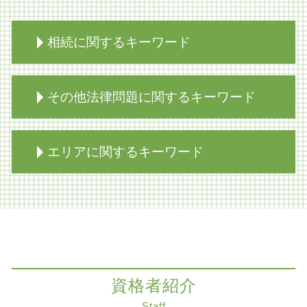
相続に関するキーワード
生前対策 種類
その他法律問題に関するキーワード
相続放棄 あとから
生前対策 弁護士
相続税対策 生前贈与
賃料 不払い 解除
エリアに関するキーワード
限定承認 弁済
不当解雇 労基署
家族信託 不動産
自己破産 デメリット
相続 家
組織再編
相続放棄 神戸市 弁護士
自筆 遺言
医療過誤 時効
紛争解決 大阪市 弁護士
限定承認 弁護士
病院 転倒事故 損害賠償
家族信託 大阪市 弁護士
家族信託 弁護士
残業代 未払い 時効
M&A 大阪市 弁護士
相続 寄与分
医療過誤
労働問題 大阪市
限定承認 手続き
資格者紹介
知的財産 弁護士
相続 大阪市 弁護士
相続 遺産分割協議書
労働問題 相談
交通事故 大阪市 弁護士
Staff