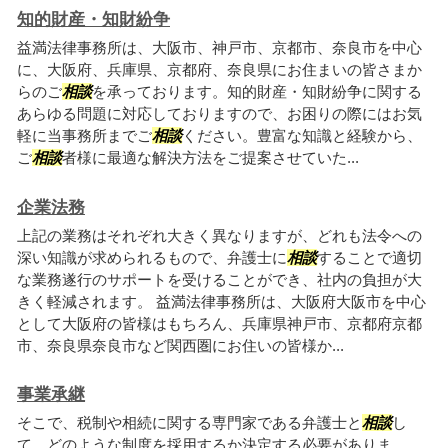
知的財産・知財紛争
益満法律事務所は、大阪市、神戸市、京都市、奈良市を中心
に、大阪府、兵庫県、京都府、奈良県にお住まいの皆さまか
らのご
相談
を承っております。知的財産・知財紛争に関する
あらゆる問題に対応しておりますので、お困りの際にはお気
軽に当事務所までご
相談
ください。豊富な知識と経験から、
ご
相談
者様に最適な解決方法をご提案させていた...
企業法務
上記の業務はそれぞれ大きく異なりますが、どれも法令への
深い知識が求められるもので、弁護士に
相談
することで適切
な業務遂行のサポートを受けることができ、社内の負担が大
きく軽減されます。 益満法律事務所は、大阪府大阪市を中心
として大阪府の皆様はもちろん、兵庫県神戸市、京都府京都
市、奈良県奈良市など関西圏にお住いの皆様か...
事業承継
そこで、税制や相続に関する専門家である弁護士と
相談
し
て、どのような制度を採用するか決定する必要がありま