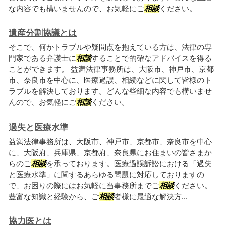
な内容でも構いませんので、お気軽にご
相談
ください。
遺産分割協議とは
そこで、何かトラブルや疑問点を抱えている方は、法律の専
門家である弁護士に
相談
することで的確なアドバイスを得る
ことができます。 益満法律事務所は、大阪市、神戸市、京都
市、奈良市を中心に、医療過誤、相続などに関して皆様のト
ラブルを解決しております。どんな些細な内容でも構いませ
んので、お気軽にご
相談
ください。
過失と医療水準
益満法律事務所は、大阪市、神戸市、京都市、奈良市を中心
に、大阪府、兵庫県、京都府、奈良県にお住まいの皆さまか
らのご
相談
を承っております。医療過誤訴訟における「過失
と医療水準」に関するあらゆる問題に対応しておりますの
で、お困りの際にはお気軽に当事務所までご
相談
ください。
豊富な知識と経験から、ご
相談
者様に最適な解決方...
協力医とは