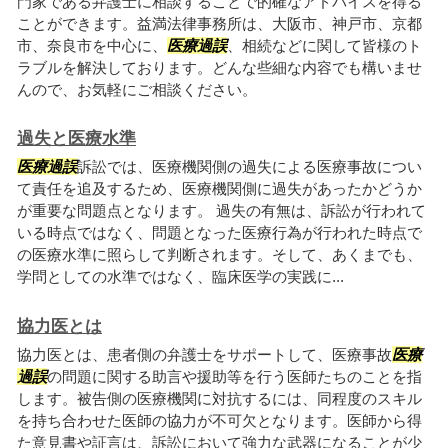
門家である弁護士に相談することで的確なアドバイスを得る
ことができます。益満法律事務所は、大阪市、神戸市、京都
市、奈良市を中心に、
医療過誤
、相続などに関して皆様のト
ラブルを解決しております。どんな些細な内容でも構いませ
んので、お気軽にご相談ください。
過失と医療水準
医療過誤
訴訟では、医療機関側の過失による医療事故につい
て責任を追及するため、医療機関側に過失があったかどうか
が重要な問題点となります。 過失の有無は、訴訟が行われて
いる時点ではなく、問題となった医療行為が行われた時点で
の医療水準に照らして判断されます。そして、あくまでも、
学問としての水準ではなく、臨床医学の実践に...
協力医とは
協力医とは、患者側の弁護士をサポートして、医療事故
医療
過誤
の問題に関する助言や援助等を行う医師たちのことを指
します。被告側の医療機関に対抗するには、同程度のスキル
を持ち合わせた医師の協力が不可欠となります。医師から得
た意見書や証言は、訴訟において強力な武器になることが少