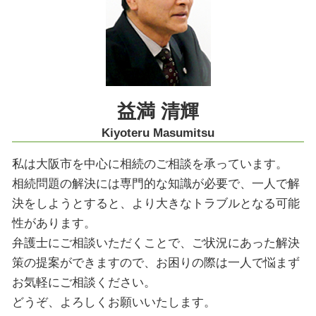
相続放棄 年金
知財紛争 とは
労働問題 京都市 弁護士
医療過誤 医療事故
労働問題 奈良市 弁護士
賃貸 契約解除
法律問題 奈良市 弁護士
医療過誤 損害賠償 病院
相続 大阪市 弁護士
家族信託 神戸市 弁護士
商取引 大阪市 弁護士
益満 清輝
交通事故 奈良市 弁護士
Kiyoteru Masumitsu
私は大阪市を中心に相続のご相談を承っています。
相続問題の解決には専門的な知識が必要で、一人で解
決をしようとすると、より大きなトラブルとなる可能
性があります。
弁護士にご相談いただくことで、ご状況にあった解決
策の提案ができますので、お困りの際は一人で悩まず
お気軽にご相談ください。
どうぞ、よろしくお願いいたします。