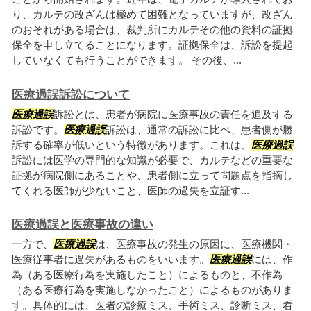
り、カルテの改ざんは極めて困難となっていますが、改ざん
のおそれがある場合は、裁判所にカルテその他の資料の証拠
保全を申し立てることになります。証拠保全は、訴訟を提起
していなくても行うことができます。 その後、...
医療過誤訴訟について
医療過誤
訴訟とは、患者が病院に医療事故の責任を追及する
訴訟です。
医療過誤
訴訟は、通常の訴訟に比べ、患者側が勝
訴する確率が低いという特徴があります。これは、
医療過誤
訴訟には医学の専門的な知識が必要で、カルテなどの重要な
証拠が病院側にあることや、患者側に立って問題点を指摘し
てくれる医師が少ないこと、医師の過失を立証す...
医療過誤と医療事故の違い
一方で、
医療過誤
は、医療事故の発生の原因に、医療機関・
医療従事者に過失があるものをいいます。
医療過誤
には、作
為（ある医療行為を実施したこと）によるものと、不作為
（ある医療行為を実施しなかったこと）によるものがありま
す。具体的には、医者の診療ミス、手術ミス、診断ミス、看