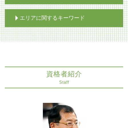
遺留分 分割協議書
相続 家
相続 不動産
知財紛争 相手方
エリアに関するキーワード
相続放棄必要書類 裁判所
自己破産 メリット
限定承認 手続き 流れ
医療過誤 医師 責任
限定承認 注意点
病院 転倒事故 損害賠償
不動産トラブル 奈良市 弁護士
家族信託 弁護士
知的財産 弁護士
労働問題 大阪市
相続 生前対策 相談
労働問題 弁護士
相続放棄 大阪市 弁護士
公正証書遺言 効力
自己破産 デメリット
商取引 神戸市 弁護士
自筆証書遺言 効力
レーシック 失敗 失明
医療過誤 神戸市 弁護士
公正証書遺言 遺留分
資格者紹介
商取引
削除請求 神戸市 弁護士
相続放棄とは
商取引 時効
M&A 神戸市 弁護士
Staff
相続放棄手続き 裁判所
家賃 滞納 督促
相続 神戸市 弁護士
遺留分侵害額請求 時効
医療過誤
家族信託 大阪市 弁護士
遺留分 分割払い
医療過誤 刑法
遺留分侵害額請求 大阪市 弁護士
相続 不動産 評価
医療過誤 法的責任
コンプライアンス 大阪市 弁護士
相続放棄手続き 生前
建物 明け渡し 強制執行
不動産トラブル 大阪市 弁護士
限定承認 手続き
コンプライアンス 弁護士
不動産トラブル 神戸市 弁護士