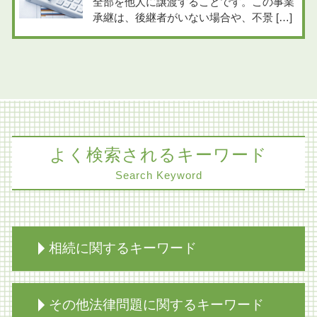
全部を他人に譲渡することです。この事業
承継は、後継者がいない場合や、不景 […]
よく検索されるキーワード
Search Keyword
相続に関するキーワード
相続税対策 弁護士
その他法律問題に関するキーワード