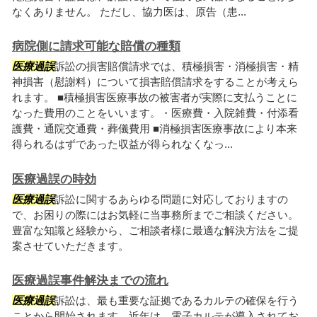
なくありません。 ただし、協力医は、原告（患...
病院側に請求可能な賠償の種類
医療過誤
訴訟の損害賠償請求では、積極損害・消極損害・精
神損害（慰謝料）について損害賠償請求をすることが考えら
れます。 ■積極損害医療事故の被害者が実際に支払うことに
なった費用のことをいいます。・医療費・入院雑費・付添看
護費・通院交通費・葬儀費用 ■消極損害医療事故により本来
得られるはずであった収益が得られなくなっ...
医療過誤の時効
医療過誤
訴訟に関するあらゆる問題に対応しておりますの
で、お困りの際にはお気軽に当事務所までご相談ください。
豊富な知識と経験から、ご相談者様に最適な解決方法をご提
案させていただきます。
医療過誤事件解決までの流れ
医療過誤
訴訟は、最も重要な証拠であるカルテの確保を行う
ことから開始されます。近年は、電子カルテが導入されてお