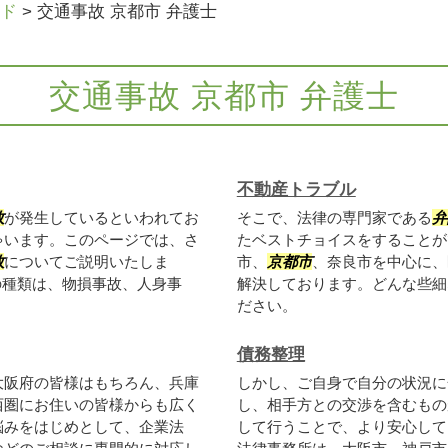
ド
>
交通事故 京都市 弁護士
交通事故 京都市 弁護士
不動産トラブル
故
が発生しているといわれてお
そこで、法律の専門家である
弁
ゃいます。このページでは、さ
たベストチョイスをすることが
故
についてご説明いたしま
市、
京都市
、奈良市を中心に、
の種類は、物損事故、人身事
解決しております。どんな些細
ださい。
債務整理
大阪府の皆様はもちろん、兵庫
しかし、ご自身で自分の状況に
西圏にお住いの皆様からも広く
し、相手方との交渉を含むもの
悩みをはじめとして、企業法
して行うことで、より安心して