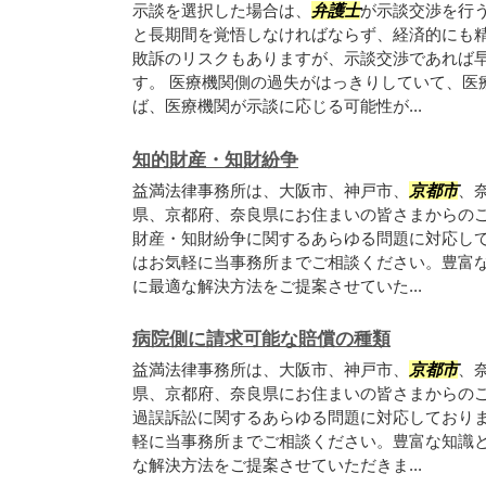
示談を選択した場合は、
弁護士
が示談交渉を行
と長期間を覚悟しなければならず、経済的にも
敗訴のリスクもありますが、示談交渉であれば
す。 医療機関側の過失がはっきりしていて、医
ば、医療機関が示談に応じる可能性が...
知的財産・知財紛争
益満法律事務所は、大阪市、神戸市、
京都市
、
県、京都府、奈良県にお住まいの皆さまからの
財産・知財紛争に関するあらゆる問題に対応し
はお気軽に当事務所までご相談ください。豊富
に最適な解決方法をご提案させていた...
病院側に請求可能な賠償の種類
益満法律事務所は、大阪市、神戸市、
京都市
、
県、京都府、奈良県にお住まいの皆さまからの
過誤訴訟に関するあらゆる問題に対応しており
軽に当事務所までご相談ください。豊富な知識
な解決方法をご提案させていただきま...