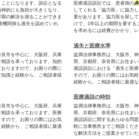
うことになります。訴訟となる
医療過誤訴訟では、患者側の
弁
精神的にも負担が大きくなり、
してくれる「協力医」に協力し
早期の解決を測ることができま
要があります。協力医を探して
療機関側も過失を認めていれ
けで、1年以上の期間を要する
を求めるには経費がかかり、レン
過失と医療水準
奈良市を中心に、大阪府、兵庫
益満法律事務所は、大阪市、神
ご相談を承っております。知的
県、京都府、奈良県にお住まい
ておりますので、お困りの際に
過誤訴訟における「過失と医療
な知識と経験から、ご相談者様
すので、お困りの際にはお気軽
経験から、ご相談者様に最適な解
医療過誤の時効
奈良市を中心に、大阪府、兵庫
益満法律事務所は、大阪市、神
ご相談を承っております。医療
県、京都府、奈良県にお住まい
ますので、お困りの際にはお気
過誤訴訟に関するあらゆる問題
と経験から、ご相談者様に最適
軽に当事務所までご相談くださ
な解決方法をご提案させていただ