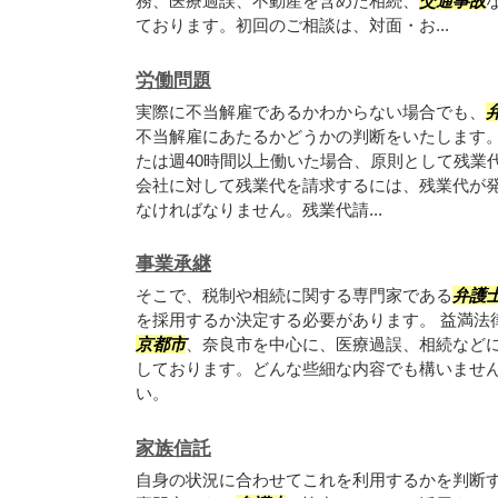
務、医療過誤、不動産を含めた相続、
交通事故
ております。初回のご相談は、対面・お...
労働問題
実際に不当解雇であるかわからない場合でも、
不当解雇にあたるかどうかの判断をいたします。 
たは週40時間以上働いた場合、原則として残業
会社に対して残業代を請求するには、残業代が
なければなりません。残業代請...
事業承継
そこで、税制や相続に関する専門家である
弁護
を採用するか決定する必要があります。 益満法
京都市
、奈良市を中心に、医療過誤、相続など
しております。どんな些細な内容でも構いませ
い。
家族信託
自身の状況に合わせてこれを利用するかを判断