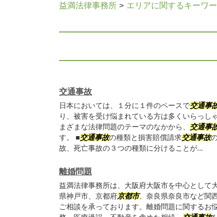
益満法律事務所
>
エリアに関するキーワー
交通事故
日本においては、１分に１件のペースで
交通事
り、被害を受け悩まれている方は多くいらっし
まざまな法律問題のテーマのなかから、
交通事
す。 ■
交通事故
の種類と損害賠償請求
交通事故
故、死亡事故の３つの種類に分けることが...
離婚問題
益満法律事務所は、大阪府大阪市を中心として
県神戸市、京都府
京都市
、奈良県奈良市など関
ご相談を承っております。離婚問題に関するお