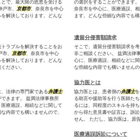
ことで、最大限の恩恵を受ける
の選択をすることができます。
神戸市、
京都市
、奈良市を中心
奈良市を中心に、医療過誤、相
ルを解決しております。どんな
ます。どんな些細な内容でも構
遺留分侵害額請求
続トラブルを解決することをお
そこで、遺留分侵害額請求を考
戸市、
京都市
、奈良市を中心
非ご相談ください。 益満法律
ルを解決しております。どんな
心に、医療過誤、相続などに関
談ください。
な些細な内容でも構いませんの
協力医とは
は、法律の専門家である
弁護士
協力医とは、患者側の
弁護士
を
できます。 益満法律事務所
る助言や援助等を行う医師たち
、医療過誤、相続などに関して
るには、同程度のスキルを持ち
細な内容でも構いませんので、
から得た意見書や証言は、訴訟
せん。 ただし、協力医は、原告（
医療過誤訴訟について