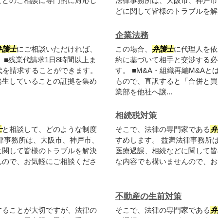
などのご相談に専門的に対応し
法律事務所は、大阪市、神戸市
どに関して皆様のトラブルを解決
企業法務
弁護士
にご相談いただければ、
この場合、
弁護士
に代理人を依
■残業代請求1日8時間以上ま
約に基づいて相手と交渉する必
代を請求することができます。
す。 ■M&A・組織再編M&Aとは、「
発生していることの証拠を集め
もので、直訳すると「合併と買
業部を他社へ譲...
相続税対策
士
と相談して、どのような制度
そこで、法律の専門家である
弁
律事務所は、大阪市、神戸市、
すめします。 益満法律事務所
に関して皆様のトラブルを解決
医療過誤、相続などに関して皆
んので、お気軽にご相談くださ
な内容でも構いませんので、お
不動産の生前対策
することが大切ですが、法律の
そこで、法律の専門家である
弁