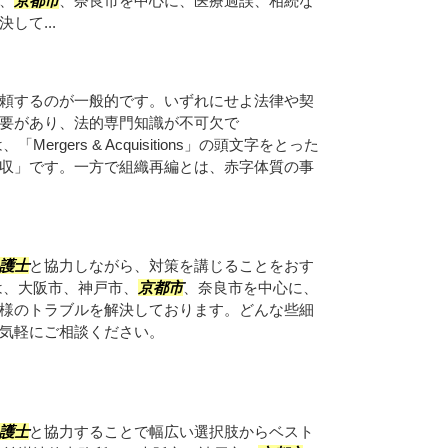
、
京都市
、奈良市を中心に、医療過誤、相続な
して...
頼するのが一般的です。いずれにせよ法律や契
要があり、法的専門知識が不可欠で
Mergers & Acquisitions」の頭文字をとった
収」です。一方で組織再編とは、赤字体質の事
護士
と協力しながら、対策を講じることをおす
は、大阪市、神戸市、
京都市
、奈良市を中心に、
様のトラブルを解決しております。どんな些細
気軽にご相談ください。
護士
と協力することで幅広い選択肢からベスト