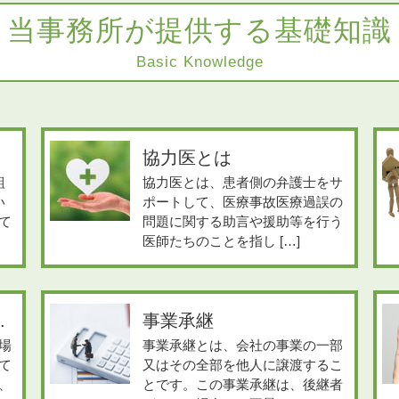
当事務所が提供する基礎知識
Basic Knowledge
協力医とは
組
協力医とは、患者側の弁護士をサ
い
ポートして、医療事故医療過誤の
て
問題に関する助言や援助等を行う
医師たちのことを指し […]
.
事業承継
場
事業承継とは、会社の事業の一部
て
又はその全部を他人に譲渡するこ
、
とです。この事業承継は、後継者