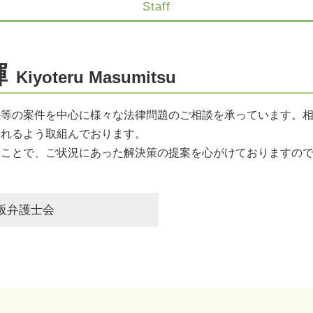
Staff
人身事故 慰謝料
契約法務
財産分与 相続財産
医療過誤 責任追及
輝
Kiyoteru Masumitsu
不動産 トラブル 弁護士
自己破産 メリット
コンプライアンスとハラスメント
続等の案件を中心に様々な法律問題のご相談を承っています。
医療過誤 鑑定
図れるよう取組んでおります。
医療過誤 法的責任
くことで、ご状況にあった解決策の提案を心がけておりますの
医療過誤 基準
コンプライアンス 弁護士
医療過誤 損害賠償 因果関係
阪弁護士会