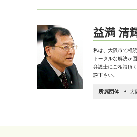
公正証書遺言 効力
限定承認 注意点
相続 遺産分割協議書
相続 不動産
益満 清
相続放棄 年金
相続放棄 代襲相続
遺留分 法定相続分 違い
私は、大阪市で相
事業承継 弁護士
トータルな解決が
相続 兄弟 不公平
弁護士にご相談頂
不動産 生前対策
談下さい。
相続放棄手続き 生前
家族信託 不動産
所属団体
大