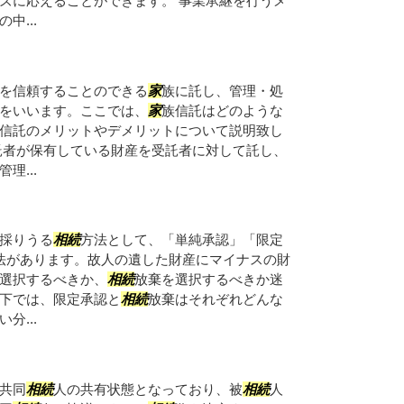
ズに応えることができます。 事業承継を行うメ
中...
を信頼することのできる
家
族に託し、管理・処
をいいます。ここでは、
家
族信託はどのような
信託のメリットやデメリットについて説明致し
託者が保有している財産を受託者に対して託し、
理...
採りうる
相続
方法として、「単純承認」「限定
法があります。故人の遺した財産にマイナスの財
選択するべきか、
相続
放棄を選択するべきか迷
下では、限定承認と
相続
放棄はそれぞれどんな
分...
共同
相続
人の共有状態となっており、被
相続
人