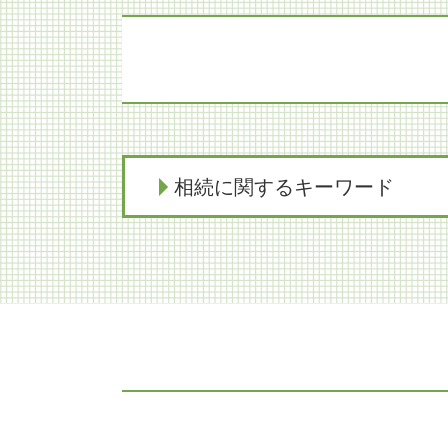
相続に関するキーワード
相続 家
限定承認 不動産
限定承認 費用 弁護士
遺留分 調停
相続放棄 あとから
遺留分 分割払い
相続 生前対策 相談
生前対策とは