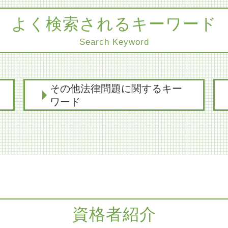
よく検索されるキーワード
Search Keyword
その他法律問題に関するキー
ワード
医療過誤 補償
賃料 不払い 解除
交通事故 損害賠償
医療過誤 債務不履行
賃貸 契約解除
医療過誤 法律事務所
商取引 時効
資格者紹介
医療過誤 弁護士 協力医