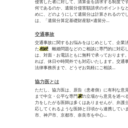
侵害した者に対して、清算金を請求する制度で
何であるのか、遺留分侵害額請求のポイントなど
めに、どのようにして遺留分は計算されるので
は、「遺留分算定基礎財産額×遺留分...
交通事故
交通事故に関するお悩みをはじめとして、企業
た
相続
、離婚問題などのご相談に専門的に対応
は、対面・お電話ともに無料で承っております
れば、休日や時間外でも対応いたします。交通
法律事務所まで、どうぞお気軽にご相談...
協力医とは
ただし、協力医は、原告（患者側）に有利な意
まで中立・公平な専門
家
の立場から意見を述べ
力をしたがる医師は多くはありませんが、弁護
応してくれるような医師と日頃から連携していま
市、神戸市、京都市、奈良市を中心...