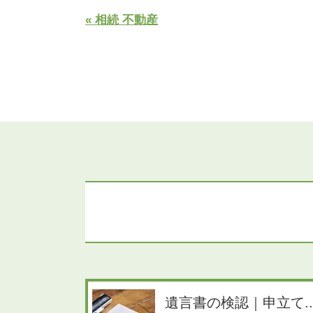
« 相続 不動産
遺言書の検認｜申立て..