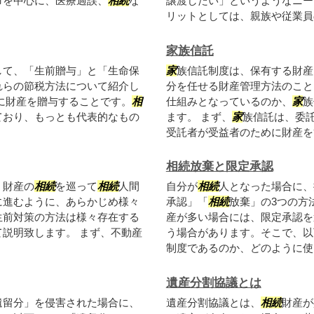
市を中心に、医療過誤、
相続
な
譲渡したい」というようなニー
リットとしては、親族や従業員の
家族信託
して、「生前贈与」と「生命保
家
族信託制度は、保有する財産
れらの節税方法について紹介し
分を任せる財産管理方法のこと
に財産を贈与することです。
相
仕組みとなっているのか、
家
族
ており、もっとも代表的なもの
ます。 まず、
家
族信託は、委
受託者が受益者のために財産を管
相続放棄と限定承認
、財産の
相続
を巡って
相続
人間
自分が
相続
人となった場合に、
に進むように、あらかじめ様々
承認」「
相続
放棄」の3つの方
生前対策の方法は様々存在する
産が多い場合には、限定承認を
説明致します。 まず、不動産
う場合があります。そこで、以
制度であるのか、どのように使い
遺産分割協議とは
遺留分」を侵害された場合に、
遺産分割協議とは、
相続
財産が