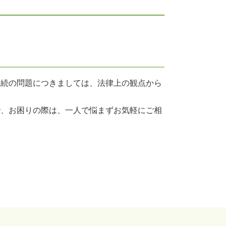
契約法務 神戸市 弁護士
遺産分割協議 大阪市 弁護士
コンプライアンス 大阪市 弁護士
医療過誤 京都市 弁護士
家族信託 神戸市 弁護士
労働問題 神戸市 弁護士
組織再編 大阪市 弁護士
相続の問題につきましては、法律上の観点から
医療過誤 奈良市 弁護士
知財紛争 大阪市 弁護士
で、お困りの際は、一人で悩まずお気軽にご相
不動産トラブル 京都市 弁護士
生前対策 大阪市 弁護士
不動産トラブル 神戸市 弁護士