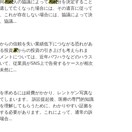
同
相続
人の協議によって
相続
分を決定すること
遺して亡くなった場合には、その遺言に従って
、これが存在しない場合には、協議によって決
協議...
からの信頼を失い業績低下につながる恐れがあ
る投資
家
からの投資の引き上げも考えられま
メントについては、近年パワハラなどのハラス
いて、従業員がSNS上で告発するケースが相次
然に...
を求めるには経費がかかり、レントゲン写真な
てしまいます。 訴訟提起後、医療の専門的知識
を理解してもらうために、わかりやすい証拠を
する必要があります。これによって、通常の訴
合...