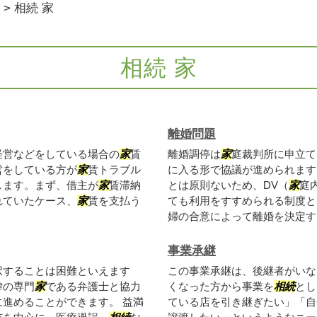
>
相続 家
相続 家
離婚問題
経営などをしている場合の
家
賃
離婚調停は
家
庭裁判所に申立て
営をしている方が
家
賃トラブル
に入る形で協議が進められます
します。まず、借主が
家
賃滞納
とは原則ないため、DV（
家
庭
れていたケース、
家
賃を支払う
ても利用をすすめられる制度と
婦の合意によって離婚を決定する
事業承継
択することは困難といえます
この事業承継は、後継者がいな
律の専門
家
である弁護士と協力
くなった方から事業を
相続
とし
進めることができます。 益満
ている店を引き継ぎたい」「自