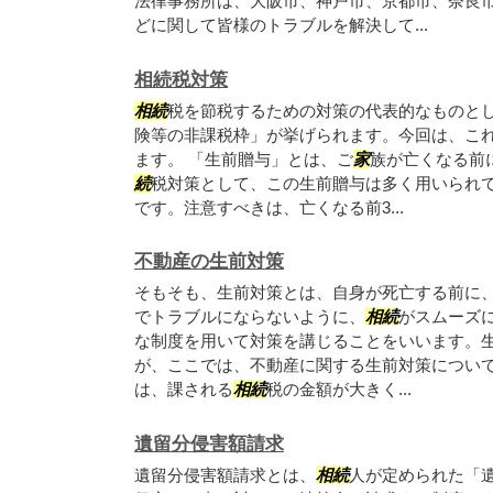
法律事務所は、大阪市、神戸市、京都市、奈良
どに関して皆様のトラブルを解決して...
相続税対策
相続
税を節税するための対策の代表的なものと
険等の非課税枠」が挙げられます。今回は、こ
ます。 「生前贈与」とは、ご
家
族が亡くなる前
続
税対策として、この生前贈与は多く用いられ
です。注意すべきは、亡くなる前3...
不動産の生前対策
そもそも、生前対策とは、自身が死亡する前に
でトラブルにならないように、
相続
がスムーズ
な制度を用いて対策を講じることをいいます。
が、ここでは、不動産に関する生前対策について
は、課される
相続
税の金額が大きく...
遺留分侵害額請求
遺留分侵害額請求とは、
相続
人が定められた「