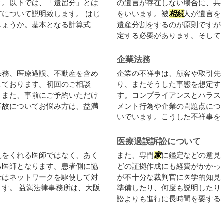
す。以下では、「遺留分」とは
の遺言が存在しない場合に、共
について説明致します。 はじ
をいいます。被
相続
人が遺言を
しょうか。基本となる計算式
遺産分割をするのが原則ですが
定する必要があります。そして、
企業法務
法務、医療過誤、不動産を含め
企業の不祥事は、顧客や取引先
しております。初回のご相談
り、またそうした事態を想定す
。また、事前にご予約いただけ
す。コンプライアンスとハラス
事故についてお悩み方は、益満
メント行為や企業の問題点につ
いでいます。こうした不祥事を未
医療過誤訴訟について
見をくれる医師ではなく、あく
また、専門
家
に鑑定などの意見
る医師となります。患者側に協
どの証拠作成にも経費がかかっ
士はネットワークを駆使して対
が不十分な裁判官に医学的知見
す。 益満法律事務所は、大阪
準備したり、何度も説明したり
訟よりも進行に長時間を要する場