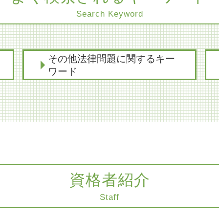
Search Keyword
その他法律問題に関するキー
ワード
医療過誤 刑事責任
医療過誤 時効 5年
コンプライアンスとハラスメント
親知らず 抜歯 失敗された
商取引 法律
レーシック 失敗 どうなる
不動産 トラブル
資格者紹介
医療過誤 時効 債務不履行
Staff
残業代 未払い 時効
商取引 時効