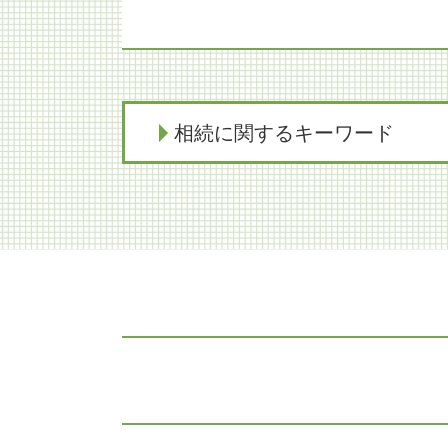
相続に関するキーワード
相続放棄 弁護士
限定承認 弁済 相続人
相続 不動産 評価
相続放棄とは
相続税対策 生前贈与
家族信託 認知症
生前対策 相続
相続 不動産
限定承認 注意点
遺留分 調停