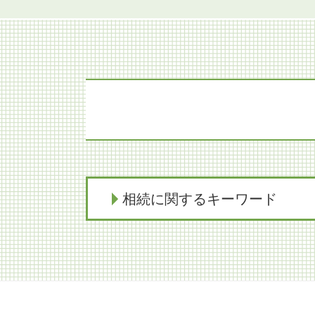
相続に関するキーワード
遺留分 分割協議書
自筆 遺言
限定承認 賃貸
相続人 連絡 取れない