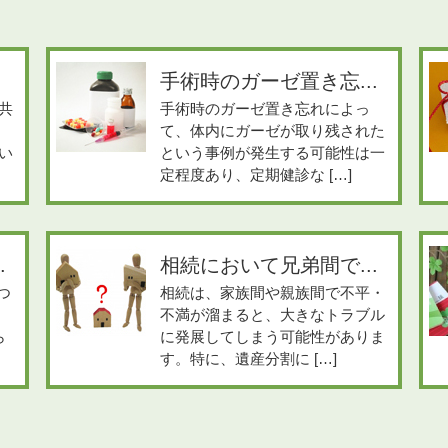
手術時のガーゼ置き忘...
共
手術時のガーゼ置き忘れによっ
て、体内にガーゼが取り残された
い
という事例が発生する可能性は一
定程度あり、定期健診な […]
.
相続において兄弟間で...
つ
相続は、家族間や親族間で不平・
不満が溜まると、大きなトラブル
ら
に発展してしまう可能性がありま
す。特に、遺産分割に […]