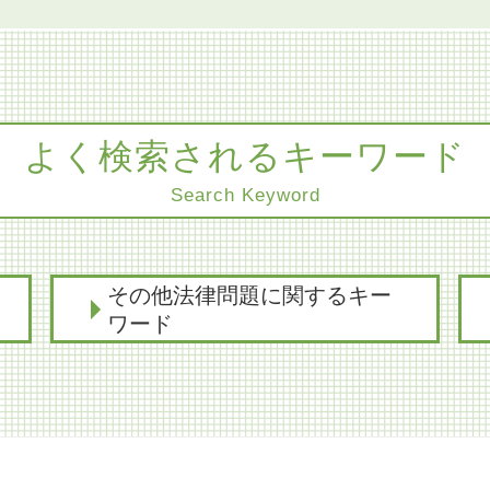
よく検索されるキーワード
Search Keyword
その他法律問題に関するキー
ワード
レーシック 失敗 失明
医療過誤 弁護士 協力医
医療過誤 時効 法律
コンプライアンス パワハラ