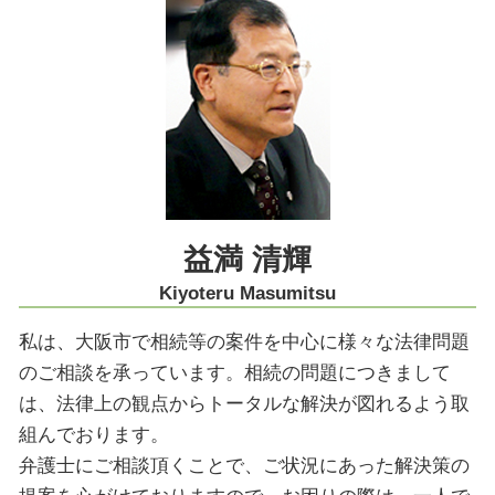
公正証書遺言 効力
不動産 トラブル
交通事故 大阪市 弁護士
相続放棄必要書類 裁判所
商取引 時効
遺産分割協議 大阪市 弁護士
限定承認 賠償
契約法務
法律問題 奈良市 弁護士
限定承認 不動産
医療過誤 死亡
不動産トラブル 奈良市 弁護士
商取引 罰金
相続放棄 大阪市 弁護士
医療過誤 被害者
M&A 神戸市 弁護士
コーポレートガバナンス 問題点
労働問題 京都市 弁護士
医療過誤訴訟 解決 大阪市 弁護士
交通事故 神戸市 弁護士
益満 清輝
医療過誤訴訟 大阪市 弁護士
Kiyoteru Masumitsu
私は、大阪市で相続等の案件を中心に様々な法律問題
のご相談を承っています。相続の問題につきまして
は、法律上の観点からトータルな解決が図れるよう取
組んでおります。
弁護士にご相談頂くことで、ご状況にあった解決策の