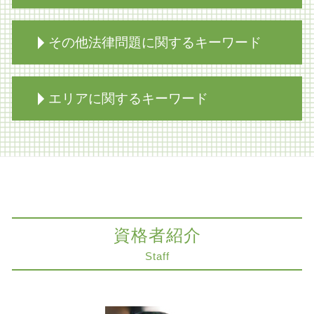
家族信託 不動産
その他法律問題に関するキーワード
遺留分 調停
家族信託 売買
相続放棄 代襲相続
m&a 弁護士
エリアに関するキーワード
相続放棄とは
医療過誤訴訟とは
相続放棄 年金
医療過誤 高齢者 損害賠償
家族信託 認知症
医療過誤 期間
コンプライアンス 神戸市 弁護士
限定承認 弁済
労働問題 弁護士
労働問題 大阪市 弁護士
家族信託 弁護士
医療過誤 損害賠償 時効
相続 大阪市 弁護士
相続 遺産分割協議書
誤診 裁判
家族信託 大阪市 弁護士
遺留分侵害額請求 時効
医療過誤 保険
事業承継 神戸市 弁護士
事業承継
資格者紹介
不当解雇 労基署
交通事故 京都市 弁護士
相続人 連絡 取れない
医療過誤 協力医
法律問題 大阪市 弁護士
Staff
限定承認 わかりやすく
医療過誤 法律事務所
限定承認 大阪市 弁護士
自筆証書遺言 効力
m&a 会社法
医療過誤訴訟 解決 神戸市 弁護士
生前対策 相続
知財紛争 とは
遺留分侵害額請求 大阪市 弁護士