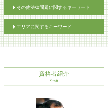
限定承認 弁護士
その他法律問題に関するキーワード
家族信託 弁護士
相続 生前対策 相談
限定承認 不動産
人身事故 慰謝料
エリアに関するキーワード
家族信託 売買
医療過誤 弁護士
相続 寄与分
商取引 法律
生前対策 種類
医療過誤 時効
知財紛争 大阪市 弁護士
公正証書遺言 遺留分
削除請求 訴訟
医療過誤 神戸市 弁護士
相続放棄 年金
知的財産 弁護士
不動産トラブル 大阪市 弁護士
相続 遺産分割協議書
医療過誤 期間
家族信託 神戸市 弁護士
相続放棄 生命保険
医療過誤 損害賠償請求権
相続放棄 大阪市 弁護士
限定承認 賠償
資格者紹介
商取引
遺留分侵害額請求 大阪市 弁護士
限定承認 注意点
病院 転倒事故 損害賠償
法律問題 奈良市 弁護士
Staff
生前対策 相続
インフォームドコンセント とは
医療過誤 大阪市 弁護士
限定承認 わかりやすく
医療過誤 法的責任
法律問題 大阪市 弁護士
限定承認 弁済
医療過誤 債務不履行
家族信託 大阪市 弁護士
生前対策とは
コンプライアンス パワハラ
交通事故 神戸市 弁護士