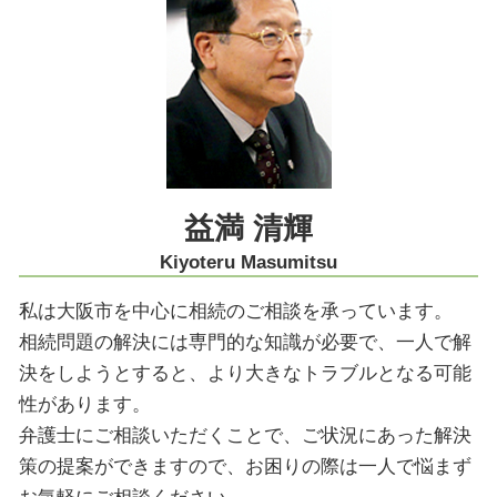
相続放棄手続き 生前
コンプライアンスとは
遺産分割協議 神戸市 弁護士
限定承認 あとから
医療水準 過失
相続 京都市 弁護士
限定承認 手続き 流れ
労働問題 調停
知財紛争 神戸市 弁護士
交通事故 逸失利益
遺産分割協議 大阪市 弁護士
ツイッター 削除請求 弁護士
相続 大阪市 弁護士
医療過誤 基準
医療過誤訴訟 解決 神戸市 弁護士
紛争解決 神戸市 弁護士
事業承継 神戸市 弁護士
益満 清輝
コンプライアンス 神戸市 弁護士
Kiyoteru Masumitsu
私は大阪市を中心に相続のご相談を承っています。
相続問題の解決には専門的な知識が必要で、一人で解
決をしようとすると、より大きなトラブルとなる可能
性があります。
弁護士にご相談いただくことで、ご状況にあった解決
策の提案ができますので、お困りの際は一人で悩まず